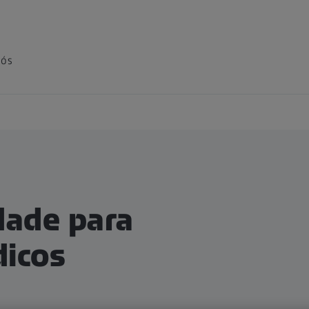
nós
dade para
dicos