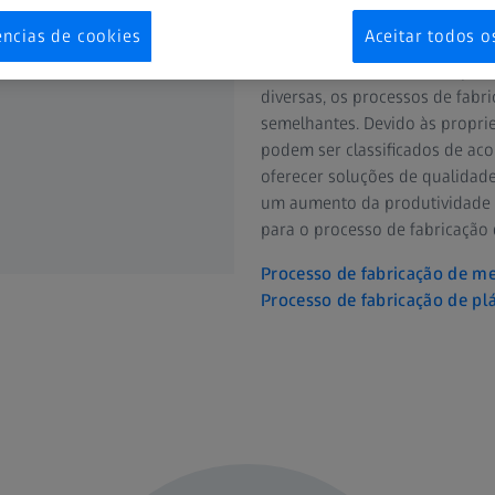
fabricação
ências de cookies
Aceitar todos o
Embora existam muitos implantes
diversas, os processos de fab
semelhantes. Devido às proprie
podem ser classificados de aco
oferecer soluções de qualidad
um aumento da produtividade e
para o processo de fabricação 
Processo de fabricação de me
Processo de fabricação de pl