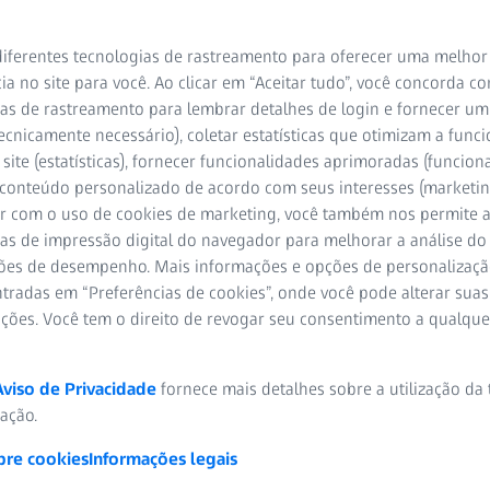
iferentes tecnologias de rastreamento para oferecer uma melhor
ia no site para você. Ao clicar em “Aceitar tudo”, você concorda c
as de rastreamento para lembrar detalhes de login e fornecer um
ecnicamente necessário), coletar estatísticas que otimizam a func
site (estatísticas), fornecer funcionalidades aprimoradas (funciona
 conteúdo personalizado de acordo com seus interesses (marketin
r com o uso de cookies de marketing, você também nos permite a
as de impressão digital do navegador para melhorar a análise do 
ões de desempenho. Mais informações e opções de personalizaç
tradas em “Preferências de cookies”, onde você pode alterar suas
ações. Você tem o direito de revogar seu consentimento a qualqu
Soluções de q
Aviso de Privacidade
fornece mais detalhes sobre a utilização da
tipos de impl
zação.
Implantes dife
bre cookies
Informações legais