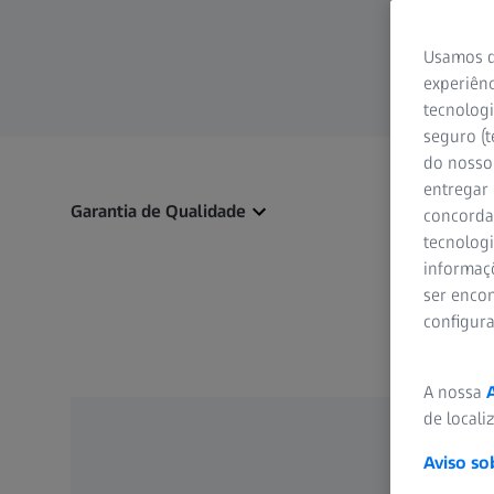
Usamos d
experiênc
tecnologi
seguro (t
do nosso 
entregar
Garantia de Qualidade
concorda
tecnologi
informaç
ser encon
configur
A nossa
de locali
Aviso so