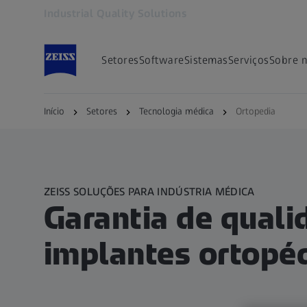
Industrial Quality Solutions
Abre em outra guia
Setores
Software
Sistemas
Serviços
Sobre 
Início
Setores
Tecnologia médica
Ortopedia
ZEISS SOLUÇÕES PARA INDÚSTRIA MÉDICA
Garantia de quali
implantes ortopé