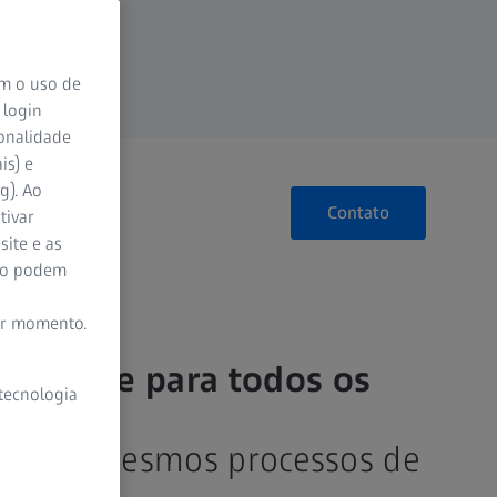
om o uso de
 login
ionalidade
is) e
g). Ao
Contato
tivar
site e as
ão podem
er momento.
ualidade para todos os
 tecnologia
antes
rentes, mesmos processos de