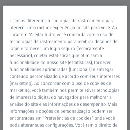
Usamos diferentes tecnologias de rastreamento para
Soluções em
Fotografia
Caça
Soluções de
oferecer uma melhor experiência no site para você. Ao
Microscopia para
Projeção de
Cinema
Observação da
Pesquisa
Simulação
clicar em “Aceitar tudo”, você concorda com o uso de
Natureza
Planetários
tecnologias de rastreamento para lembrar detalhes de
login e fornecer um login seguro (tecnicamente
necessário), coletar estatísticas que otimizam a
funcionalidade do nosso site (estatísticas), fornecer
funcionalidades aprimoradas (funcionais) e entregar
Espectroscopia
Soluções Digitais
conteúdo personalizado de acordo com seus interesses
Soluções OEM
(marketing). Ao concordar com o uso de cookies de
marketing, você também nos permite ativar tecnologias
de impressão digital do navegador para melhorar a
análise do site e as informações de desempenho. Mais
informações e opções de personalização podem ser
encontradas em “Preferências de cookies”, onde você
pode alterar suas configurações. Você tem o direito de