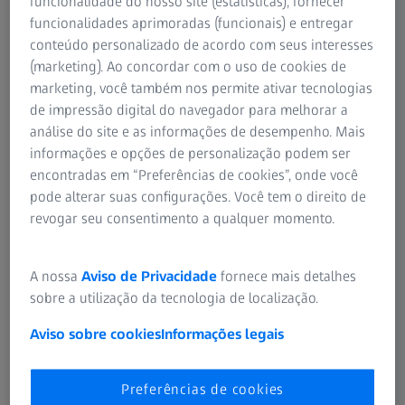
funcionalidade do nosso site (estatísticas), fornecer
funcionalidades aprimoradas (funcionais) e entregar
conteúdo personalizado de acordo com seus interesses
(marketing). Ao concordar com o uso de cookies de
marketing, você também nos permite ativar tecnologias
de impressão digital do navegador para melhorar a
análise do site e as informações de desempenho. Mais
informações e opções de personalização podem ser
encontradas em “Preferências de cookies”, onde você
pode alterar suas configurações. Você tem o direito de
O ZEISS EVO é o sistema convencional de nível básico, com
revogar seu consentimento a qualquer momento.
um filamento à base de tungstênio ou LaB6, para tarefas
diárias de geração de imagens repetíveis, por exemplo,
análise de materiais de alta resolução, com fluxos de
A nossa
Aviso de Privacidade
fornece mais detalhes
trabalho amplamente automatizados e de apoio. O
sobre a utilização da tecnologia de localização.
sistema oferece flexibilidade para tamanhos de estrutura
menos exigentes.
Aviso sobre cookies
Informações legais
Áreas de aplicação
Preferências de cookies