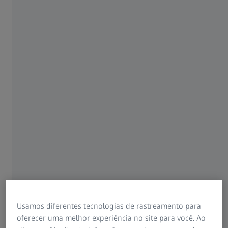
globais renomados como eles usam a
tecnologia e o software de metrologia da
ZEISS para uma melhor garantia de qualidade.
Explore sua área de aplicação
Usamos diferentes tecnologias de rastreamento para
oferecer uma melhor experiência no site para você. Ao