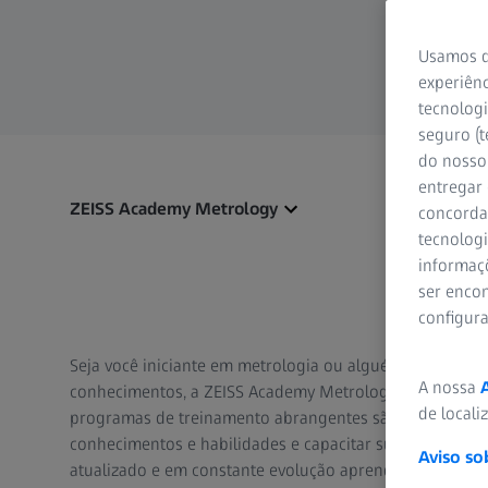
Usamos d
experiênc
tecnologi
seguro (t
do nosso 
entregar
ZEISS Academy Metrology
concorda
tecnologi
informaç
ser encon
configur
Seja você iniciante em metrologia ou alguém que busca
A nossa
conhecimentos, a ZEISS Academy Metrology está aqui pa
de locali
programas de treinamento abrangentes são desenvolvid
conhecimentos e habilidades e capacitar sua equipe de
Aviso so
atualizado e em constante evolução aprendendo com o