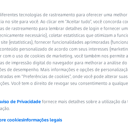
iferentes tecnologias de rastreamento para oferecer uma melhor
ia no site para você. Ao clicar em “Aceitar tudo”, você concorda c
as de rastreamento para lembrar detalhes de login e fornecer um
ecnicamente necessário), coletar estatísticas que otimizam a func
site (estatísticas), fornecer funcionalidades aprimoradas (funciona
 conteúdo personalizado de acordo com seus interesses (marketin
r com o uso de cookies de marketing, você também nos permite a
as de impressão digital do navegador para melhorar a análise do 
ões de desempenho. Mais informações e opções de personalizaç
tradas em “Preferências de cookies”, onde você pode alterar suas
ações. Você tem o direito de revogar seu consentimento a qualqu
 aprofundar seus
Aviso de Privacidade
fornece mais detalhes sobre a utilização da
ra apoiar você. Nossos
zação.
os para reduzir lacunas de
 forma eficaz. Mantenha-se
bre cookies
Informações legais
s melhores. Comece sua