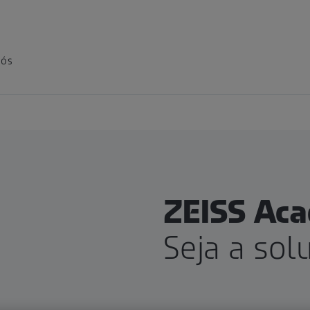
nós
ZEISS Ac
Seja a sol