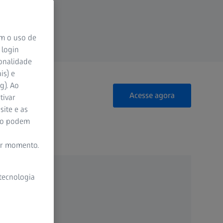
om o uso de
 login
ionalidade
is) e
g). Ao
Acesse agora
tivar
site e as
ão podem
er momento.
 tecnologia