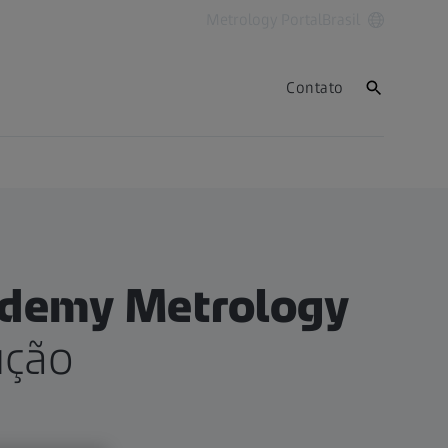
Metrology Portal
Brasil
Contato
ademy Metrology
ução