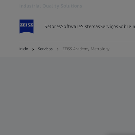
Industrial Quality Solutions
Abre em outra guia
Setores
Software
Sistemas
Serviços
Sobre 
Início
Serviços
ZEISS Academy Metrology