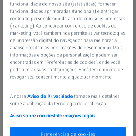
funcionalidade do nosso site (estatísticas), fornecer
funcionalidades aprimoradas (funcionais) e entregar
conteúdo personalizado de acordo com seus interesses
(marketing). Ao concordar com o uso de cookies de
100 anos de Metrologia Industrial na
marketing, você também nos permite ativar tecnologias
ZEISS
de impressão digital do navegador para melhorar a
análise do site e as informações de desempenho. Mais
Junte-se a nós em uma viagem no tempo
informações e opções de personalização podem ser
1
of
14
1919
encontradas em “Preferências de cookies”, onde você
pode alterar suas configurações. Você tem o direito de
Fundação do “Fine Measurement
revogar seu consentimento a qualquer momento.
Department”
1ª apresentação de instrumentos de medição na
A nossa
Aviso de Privacidade
fornece mais detalhes
Leipzig Spring Fair.
sobre a utilização da tecnologia de localização.
Aviso sobre cookies
Informações legais
Preferências de cookies