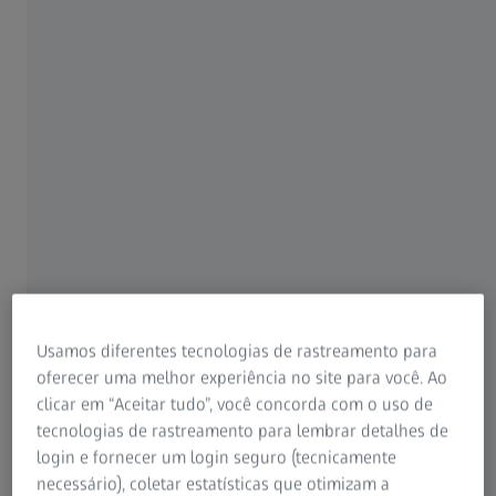
A descarbonização é um dos principais
impulsionadores da transformação da
indústria
As soluções da ZEISS Industrial Quality Solution
representam precisão e alto desempenho. Nossos
sistemas e softwares estabelecem os padrões na indústria
e apoiam no aumento de produtividade que os
fabricantes de diversos segmentos precisam. Como
pioneira em tecnologia, a ZEISS está sempre um passo à
frente, desenvolvendo soluções alinhadas às
transformações da indústria. Nosso compromisso com
Usamos diferentes tecnologias de rastreamento para
inovação e sustentabilidade faz parte de uma visão
oferecer uma melhor experiência no site para você. Ao
voltada para o futuro, acompanhando a evolução das
clicar em “Aceitar tudo”, você concorda com o uso de
tecnologias, dos processos de fabricação e das crescentes
tecnologias de rastreamento para lembrar detalhes de
exigências do mercado.
login e fornecer um login seguro (tecnicamente
Saiba mais
necessário), coletar estatísticas que otimizam a