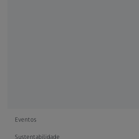
X
#measuringhero
Casos de sucesso
USADOS COM FREQUÊNCIA
Notícias
Eventos
Sustentabilidade