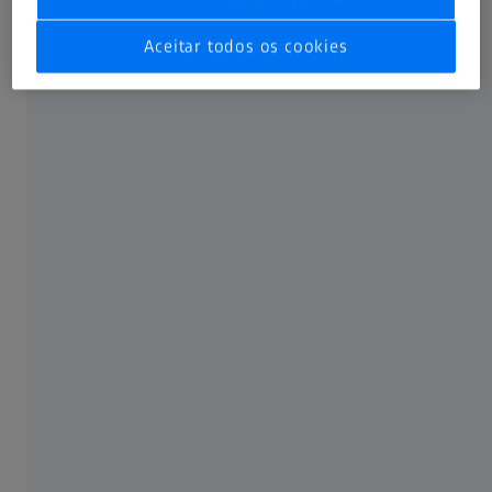
Aceitar todos os cookies
1920
Primeiros dispositivos grandes:
Optômetro, microscópios de medição
e medidores para oficinas
O recém-desenvolvido optômetro da ZEISS, de
1920, foi provavelmente o primeiro instrumento de
medição a integrar a óptica à mecânica de precisão.