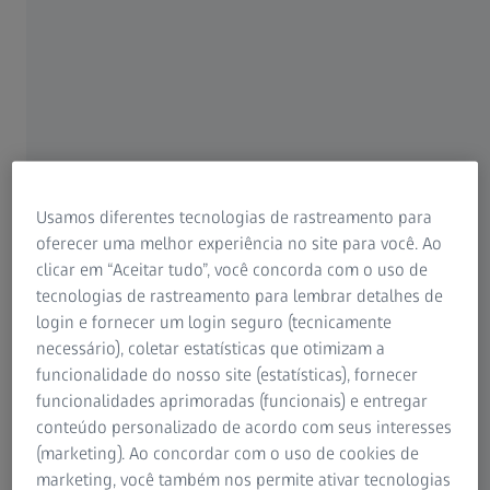
também se ajustará às suas demandas: Devido
aos inúmeros complementos opcionais, a
ZEISS CALYPSO também oferece as
ferramentas certas para requisitos especiais.
Assista ao vídeo
Usamos diferentes tecnologias de rastreamento para
oferecer uma melhor experiência no site para você. Ao
clicar em “Aceitar tudo”, você concorda com o uso de
ZEISS Calypso
tecnologias de rastreamento para lembrar detalhes de
login e fornecer um login seguro (tecnicamente
necessário), coletar estatísticas que otimizam a
funcionalidade do nosso site (estatísticas), fornecer
Software completo para metrologia
funcionalidades aprimoradas (funcionais) e entregar
dimensional
conteúdo personalizado de acordo com seus interesses
(marketing). Ao concordar com o uso de cookies de
marketing, você também nos permite ativar tecnologias