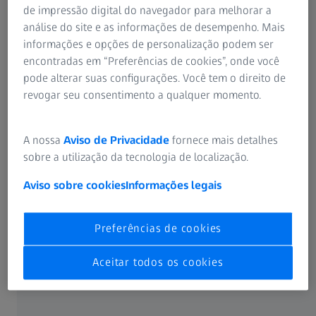
de impressão digital do navegador para melhorar a
análise do site e as informações de desempenho. Mais
Independente de tecnologia
informações e opções de personalização podem ser
encontradas em “Preferências de cookies”, onde você
O ZEISS CALYPSO permite combinar máquinas de medição
pode alterar suas configurações. Você tem o direito de
por coordenadas táteis, ópticas e multissensor, bem como
revogar seu consentimento a qualquer momento.
sensores de rugosidade da ZEISS, em um único plano de
inspeção.
A nossa
Aviso de Privacidade
fornece mais detalhes
sobre a utilização da tecnologia de localização.
Aviso sobre cookies
Informações legais
Intuitivo e fácil de usar
Preferências de cookies
Crie planos de inspeção com apenas alguns cliques e sem
nenhuma habilidade de programação. O ZEISS CALYPSO é
Aceitar todos os cookies
programado diretamente na peça de trabalho ou
graficamente no projeto CAD.