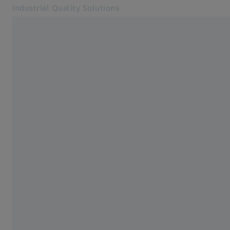
Industrial Quality Solutions
Abre em outra guia
Setores
Software
Software
Sistemas
Serviços
Sobre nós
Contato
Metrology Portal
Páginas Web ZEISS relacionadas
#HandsOnMetrology
Soluções em Microscopia para Pesquisa
ZEISS Group