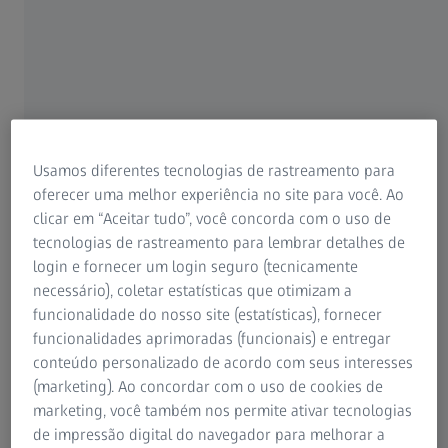
Usamos diferentes tecnologias de rastreamento para
oferecer uma melhor experiência no site para você. Ao
clicar em “Aceitar tudo”, você concorda com o uso de
tecnologias de rastreamento para lembrar detalhes de
As soluções para atender às suas
login e fornecer um login seguro (tecnicamente
necessidades
necessário), coletar estatísticas que otimizam a
funcionalidade do nosso site (estatísticas), fornecer
Série de microscópios eletrônicos de escaneamento (SEM)
funcionalidades aprimoradas (funcionais) e entregar
da ZEISS
conteúdo personalizado de acordo com seus interesses
(marketing). Ao concordar com o uso de cookies de
marketing, você também nos permite ativar tecnologias
Família
Família
Família
Família
de impressão digital do navegador para melhorar a
ZEISS EVO
Sigma da
ZEISS
ZEISS