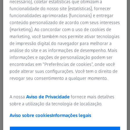
necessário), coletar estatísticas que otimizam a
funcionalidade do nosso site (estatísticas), fornecer
Conteúdo da página
funcionalidades aprimoradas (funcionais) e entregar
conteúdo personalizado de acordo com seus interesses
(marketing). Ao concordar com o uso de cookies de
marketing, você também nos permite ativar tecnologias
ZEISS Crossbeam para o setor
de impressão digital do navegador para melhorar a
Experimente uma nova qualidade no teste de suas amostras.
análise do site e as informações de desempenho. Mais
informações e opções de personalização podem ser
encontradas em “Preferências de cookies”, onde você
pode alterar suas configurações. Você tem o direito de
revogar seu consentimento a qualquer momento.
A nossa
Aviso de Privacidade
fornece mais detalhes
sobre a utilização da tecnologia de localização.
Aviso sobre cookies
Informações legais