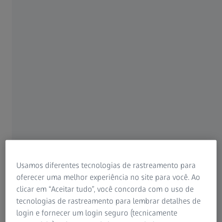
precisa e análise química (EDX) de defeitos
locais.
Melhor resolução 3D na análise FIB-
SEM
Dois feixes, íons e elétrons
Ferramenta de preparação de
amostras
Uso prolongado graças ao laser de
femtossegundo opcional
Usamos diferentes tecnologias de rastreamento para
oferecer uma melhor experiência no site para você. Ao
EDS, EBSD, WDS, SIMS e outros,
clicar em “Aceitar tudo”, você concorda com o uso de
mediante solicitação
tecnologias de rastreamento para lembrar detalhes de
login e fornecer um login seguro (tecnicamente