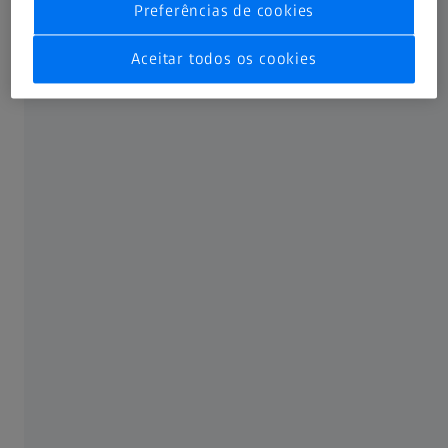
Preferências de cookies
Aceitar todos os cookies
Prepare lamelas finas para análise em TEM (microscopia
eletrônica de transmissão) ou STEM (microscopia
eletrônica de transmissão de escaneamento). O ZEISS
Crossbeam oferece uma solução completa para a
preparação de lamelas TEM, mesmo em lotes.
O desempenho de baixa voltagem da coluna FIB de
escultura de íons suporta lamelas de alta qualidade e evita
a amorfização de espécimes delicados. Use um fluxo de
trabalho simples para começar e aguarde a execução