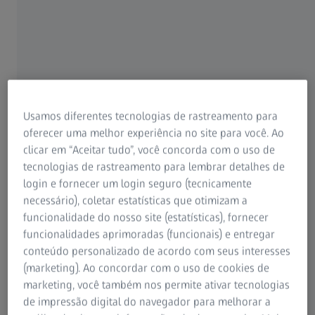
Garantir a qualidade da pilha folha por
folha
Tolerâncias rígidas e superfícies perfeitas
Usamos diferentes tecnologias de rastreamento para
As chapas 2D simples fornecem a base para a construção
oferecer uma melhor experiência no site para você. Ao
de pilhas de chapas em rotores e estatores. As pilhas de
clicar em “Aceitar tudo”, você concorda com o uso de
chapas são compostas por várias chapas, cada uma
tecnologias de rastreamento para lembrar detalhes de
perfurada ou cortada a laser a partir de chapas de aço
login e fornecer um login seguro (tecnicamente
elétricas e com espessura inferior a 1 mm. Os principais
necessário), coletar estatísticas que otimizam a
aspectos de qualidade incluem a geometria da ranhura da
funcionalidade do nosso site (estatísticas), fornecer
seção transversal dos pinos, as ranhuras do ímã
funcionalidades aprimoradas (funcionais) e entregar
permanente e o diâmetro interno e externo do conjunto
conteúdo personalizado de acordo com seus interesses
da pilha de folhas. Como as tolerâncias estão na faixa dos
(marketing). Ao concordar com o uso de cookies de
micrômetros, as chapas devem ser planas e sem rebarbas
marketing, você também nos permite ativar tecnologias
para garantir o desempenho adequado do motor
de impressão digital do navegador para melhorar a
eletrônico.