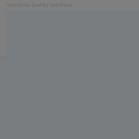
Industrial Quality Solutions
Abre em outra guia
Setores
E-Motor
Software
Sistemas
Serviços
Sobre nós
Contato
Metrology Portal
Páginas Web ZEISS relacionadas
#HandsOnMetrology
Soluções em Microscopia para Pesquisa
ZEISS Group