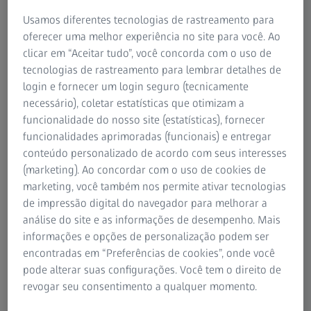
Seu parceiro para garantia de qualidade de
veículos elétricos
Usamos diferentes tecnologias de rastreamento para
oferecer uma melhor experiência no site para você. Ao
clicar em “Aceitar tudo”, você concorda com o uso de
O rápido crescimento da demanda no mercado global de
tecnologias de rastreamento para lembrar detalhes de
veículos de energia nova (NEVs) está colocando mais
login e fornecer um login seguro (tecnicamente
pressão sobre os fabricantes e fornecedores. Os principais
necessário), coletar estatísticas que otimizam a
componentes, como as baterias, desempenham um papel
funcionalidade do nosso site (estatísticas), fornecer
particularmente importante em termos de potência,
funcionalidades aprimoradas (funcionais) e entregar
alcance, estrutura e segurança desses veículos. A garantia
conteúdo personalizado de acordo com seus interesses
de qualidade deve superar novos desafios e, ao mesmo
(marketing). Ao concordar com o uso de cookies de
tempo, evitar gargalos na produção.
marketing, você também nos permite ativar tecnologias
de impressão digital do navegador para melhorar a
Com mais de 1.000 clientes no setor global de veículos
análise do site e as informações de desempenho. Mais
elétricos, a ZEISS é um dos principais parceiros para esse
informações e opções de personalização podem ser
setor dinâmico e em evolução. Da pesquisa à produção e
encontradas em “Preferências de cookies”, onde você
da microscopia de raios X à tomografia computadorizada
pode alterar suas configurações. Você tem o direito de
(TC) não destrutiva, suas soluções oferecem a eficiência, a
revogar seu consentimento a qualquer momento.
confiabilidade e a segurança que a mobilidade elétrica
exige.