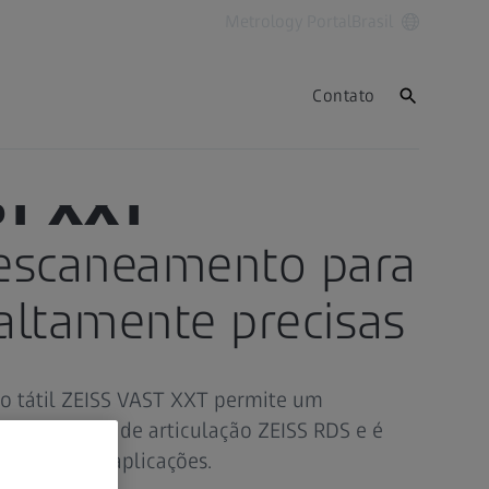
Metrology Portal
Brasil
Contato
ST XXT
escaneamento para
altamente precisas
o tátil ZEISS VAST XXT permite um
m o sistema de articulação ZEISS RDS e é
a gama de aplicações.