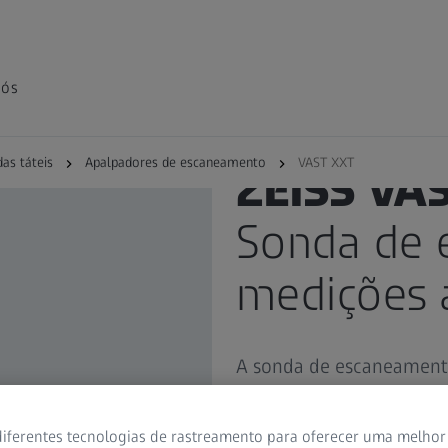
nós
as táteis
Apalpadores de escaneamento
VAST XXT
ZEISS VA
Sonda de 
medições 
A sonda de escaneament
escaneamento preciso co
adequado para uma ampl
iferentes tecnologias de rastreamento para oferecer uma melhor