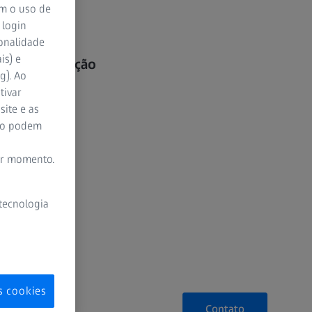
om o uso de
 login
ível no RDS
ionalidade
is) e
isão de medição
g). Ao
tivar
site e as
ão podem
er momento.
 tecnologia
s cookies
Contato