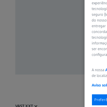
experiênc
tecnologi
seguro (t
do nosso 
entregar
concorda
tecnologi
informaç
ser encon
configur
A nossa
de locali
Aviso so
Prefer
VAST XXT