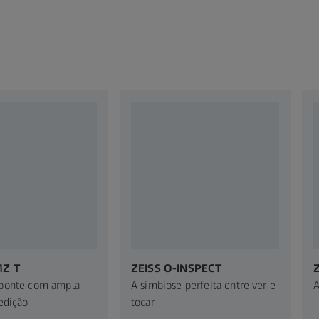
MZ T
ZEISS O-INSPECT
ponte com ampla
A simbiose perfeita entre ver e
A
edição
tocar