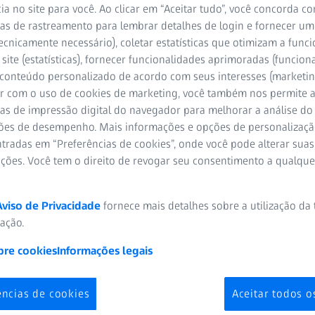
ia no site para você. Ao clicar em “Aceitar tudo”, você concorda c
as de rastreamento para lembrar detalhes de login e fornecer um
Escaneamento flex
ecnicamente necessário), coletar estatísticas que otimizam a func
site (estatísticas), fornecer funcionalidades aprimoradas (funciona
Alto grau de prec
 conteúdo personalizado de acordo com seus interesses (marketin
r com o uso de cookies de marketing, você também nos permite a
Design compacto
as de impressão digital do navegador para melhorar a análise do 
ões de desempenho. Mais informações e opções de personalizaç
tradas em “Preferências de cookies”, onde você pode alterar suas
ações. Você tem o direito de revogar seu consentimento a qualqu
Aviso de Privacidade
fornece mais detalhes sobre a utilização da
zação.
bre cookies
Informações legais
ências de cookies
Aceitar todos o