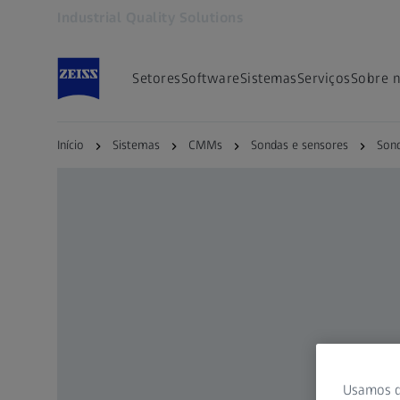
Industrial Quality Solutions
Abre em outra guia
Setores
Software
Sistemas
Serviços
Sobre 
Início
Sistemas
CMMs
Sondas e sensores
Sond
Usamos d