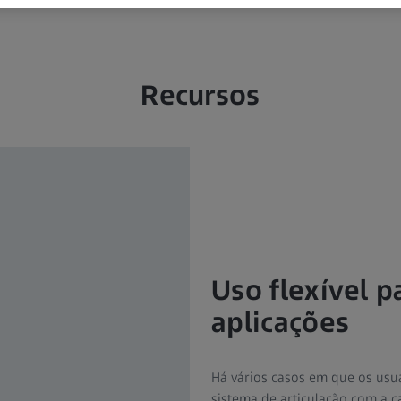
Recursos
Uso flexível 
aplicações
Há vários casos em que os usu
sistema de articulação com a 