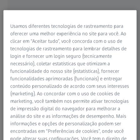
de até 10 t
Medições de alta precisão
Usamos diferentes tecnologias de rastreamento para
Design aberto para facilitar o
oferecer uma melhor experiência no site para você. Ao
clicar em “Aceitar tudo”, você concorda com o uso de
carregamento por guindaste
tecnologias de rastreamento para lembrar detalhes de
login e fornecer um login seguro (tecnicamente
necessário), coletar estatísticas que otimizam a
funcionalidade do nosso site (estatísticas), fornecer
MMZ T
funcionalidades aprimoradas (funcionais) e entregar
conteúdo personalizado de acordo com seus interesses
(marketing). Ao concordar com o uso de cookies de
marketing, você também nos permite ativar tecnologias
ZEISS MMZ T
de impressão digital do navegador para melhorar a
Recursos
análise do site e as informações de desempenho. Mais
informações e opções de personalização podem ser
A estrutura aberta permite o carregamento fácil com um
encontradas em “Preferências de cookies”, onde você
guindaste. O design da máquina permite a medição de
pode alterar suas configurações. Você tem o direito de