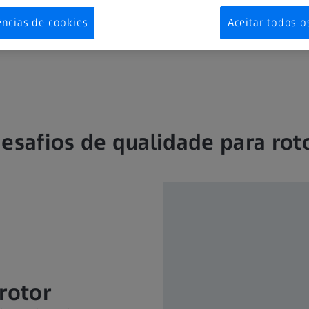
ico, o rotor deve atender a tolerâncias de formato e localização m
entre o rotor e o furo do estator é um dos principais parâmetros
ências de cookies
Aceitar todos o
a do motor elétrico. Também é fundamental no que diz respeito à 
desafios de qualidade para rot
rotor