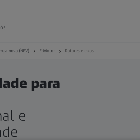
nós
ergia nova (NEV)
E-Motor
Rotores e eixos
dade para
al e
ade