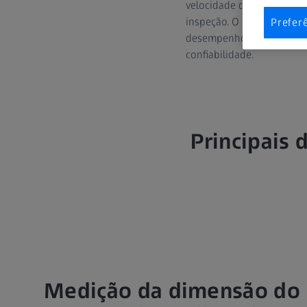
velocidade do motor elétr
inspeção. O espaço de ar 
Prefer
desempenho e a eficiênci
confiabilidade.
Principais 
Medição da dimensão do 