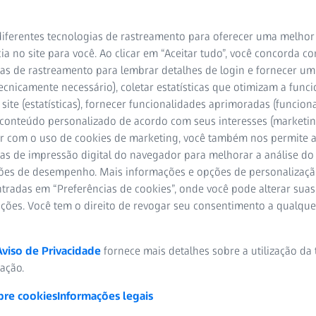
iferentes tecnologias de rastreamento para oferecer uma melhor
ia no site para você. Ao clicar em “Aceitar tudo”, você concorda c
as de rastreamento para lembrar detalhes de login e fornecer um
ecnicamente necessário), coletar estatísticas que otimizam a func
site (estatísticas), fornecer funcionalidades aprimoradas (funciona
 conteúdo personalizado de acordo com seus interesses (marketin
r com o uso de cookies de marketing, você também nos permite a
as de impressão digital do navegador para melhorar a análise do 
ões de desempenho. Mais informações e opções de personalizaç
tradas em “Preferências de cookies”, onde você pode alterar suas
ações. Você tem o direito de revogar seu consentimento a qualqu
 do motor elétrico por meio 
o rotor e do eixo
Aviso de Privacidade
fornece mais detalhes sobre a utilização da
zação.
parâmetros críticos
bre cookies
Informações legais
o, a pilha de chapas e os ímãs permanentes integrados. Devido a