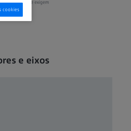
uito restritas que exigem
 que definem o
s cookies
segurança e à
ores e eixos