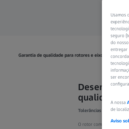
Usamos d
experiênc
tecnologi
seguro (t
do nosso 
entregar
Garantia de qualidade para rotores e eixos
concorda
tecnologi
informaç
ser encon
configur
Desempenho
qualidade d
A nossa
de locali
Tolerâncias apertadas e 
Aviso so
O rotor compreende o eix