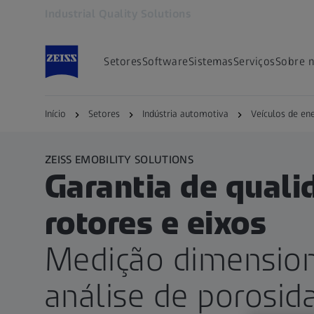
Industrial Quality Solutions
Abre em outra guia
Setores
Software
Sistemas
Serviços
Sobre 
Início
Setores
Indústria automotiva
Veículos de en
ZEISS EMOBILITY SOLUTIONS
Garantia de quali
rotores e eixos
Medição dimension
análise de porosid