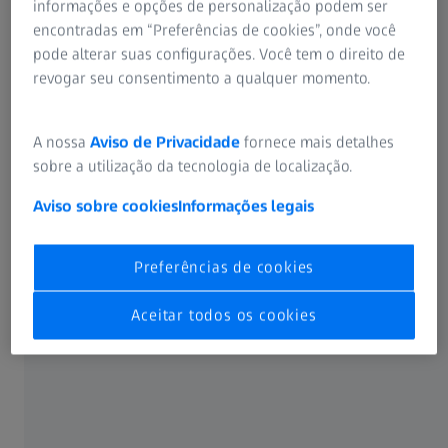
informações e opções de personalização podem ser
encontradas em “Preferências de cookies”, onde você
pode alterar suas configurações. Você tem o direito de
revogar seu consentimento a qualquer momento.
A nossa
Aviso de Privacidade
fornece mais detalhes
sobre a utilização da tecnologia de localização.
Aviso sobre cookies
Informações legais
Preferências de cookies
Aceitar todos os cookies
Energia, qualidade e facilidade de uso
Visão geral das vantagens
O ZEISS VoluMax 9 titan lida com uma ampla variedade de
aplicações que apresentam diversos requisitos de
eficiência e qualidade. Ele oferece um meio confiável de
realizar inspeções de defeitos consistentes em peças