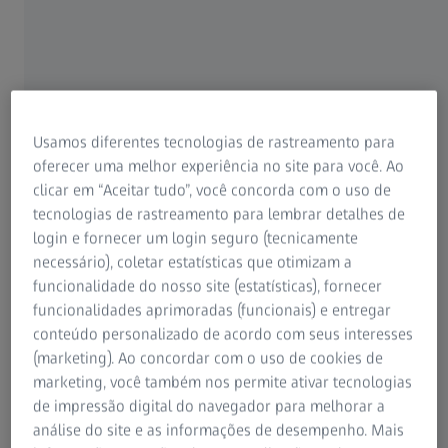
VOLUMAX 9 TITAN
Usamos diferentes tecnologias de rastreamento para
oferecer uma melhor experiência no site para você. Ao
Gerador de energia de TC de fácil
clicar em “Aceitar tudo”, você concorda com o uso de
tecnologias de rastreamento para lembrar detalhes de
utilização
login e fornecer um login seguro (tecnicamente
O ZEISS VoluMax 9 titan não apenas combina o desempenho
necessário), coletar estatísticas que otimizam a
de 450 kV com uma facilidade de uso excepcional, mas
funcionalidade do nosso site (estatísticas), fornecer
também é o sistema mais compacto e robusto de seu tipo
funcionalidades aprimoradas (funcionais) e entregar
no mercado. Seu interior espaçoso acomoda peças que
conteúdo personalizado de acordo com seus interesses
medem até 590 x 700 mm e pesam até 60 kg, enquanto seu
(marketing). Ao concordar com o uso de cookies de
detector de 3k e 1.500 W de potência oferece uma força de
marketing, você também nos permite ativar tecnologias
penetração notável - tudo o que é vital para o manuseio de
de impressão digital do navegador para melhorar a
componentes grandes e densos.
análise do site e as informações de desempenho. Mais