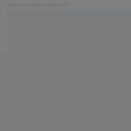
Industrial Quality Solutions
Abre em outra guia
Setores
Setores
Software
Sistemas
Serviços
Sobre nós
Contato
Metrology Portal
Páginas Web ZEISS relacionadas
#HandsOnMetrology
Soluções em Microscopia para Pesquisa
ZEISS Group