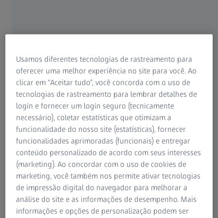
de componentes eletrônicos
As soluções de qualidade industrial da ZEISS abrangem
produtos dos setores de eletrônicos de consumo,
automotivos e de telecomunicações, e passam por todo o
Usamos diferentes tecnologias de rastreamento para
processo, desde o desenvolvimento do produto até os
oferecer uma melhor experiência no site para você. Ao
testes de verificação do projeto e a inspeção de qualidade
clicar em “Aceitar tudo”, você concorda com o uso de
da produção em massa, incluindo medição dimensional,
tecnologias de rastreamento para lembrar detalhes de
inspeção de montagem, análises não destrutivas de
login e fornecer um login seguro (tecnicamente
módulos, análise de defeitos, análise de falhas e outros
necessário), coletar estatísticas que otimizam a
meios para obter um controle eficiente da qualidade. Por
funcionalidade do nosso site (estatísticas), fornecer
fim, por meio do portfólio completo de qualidade
funcionalidades aprimoradas (funcionais) e entregar
conectada, a ZEISS entende o valor e a importância de
conteúdo personalizado de acordo com seus interesses
identificar a causa raiz dos problemas, melhorar o
(marketing). Ao concordar com o uso de cookies de
rendimento do produto, otimizar a eficiência da produção
marketing, você também nos permite ativar tecnologias
e reduzir os custos gerais para nossos clientes.
de impressão digital do navegador para melhorar a
análise do site e as informações de desempenho. Mais
informações e opções de personalização podem ser