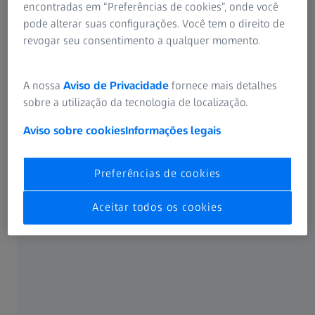
encontradas em “Preferências de cookies”, onde você
pode alterar suas configurações. Você tem o direito de
revogar seu consentimento a qualquer momento.
Cada componente, cada aplicação em
eletrônica
A nossa
Aviso de Privacidade
fornece mais detalhes
sobre a utilização da tecnologia de localização.
Aviso sobre cookies
Informações legais
Preferências de cookies
Aceitar todos os cookies