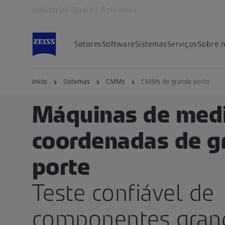
Industrial Quality Solutions
Abre em outra guia
Setores
Software
Sistemas
Serviços
Sobre 
Início
Sistemas
CMMs
CMMs de grande porte
Máquinas de medi
coordenadas de g
porte
Teste confiável de
componentes gran