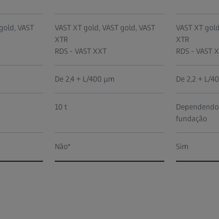
gold, VAST
VAST XT gold, VAST gold, VAST
VAST XT gold
XTR
XTR
RDS - VAST XXT
RDS - VAST 
De 2,4 + L/400 µm
De 2,2 + L/4
10 t
Dependendo 
fundação
Não*
Sim