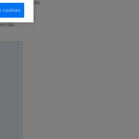
cidade de carga são
nica e no setor
s cookies
amanhos e, assim,
ecisão.