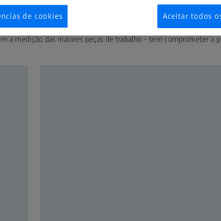
ição por coordenadas com uma grande faixa de medição e alta capa
vários setores, como energia e geração de potência, engenharia mecâ
ências de cookies
Aceitar todos o
 produtos da família ZEISS MMZ podem ser configurados em vários t
em a medição das maiores peças de trabalho - sem comprometer a pr