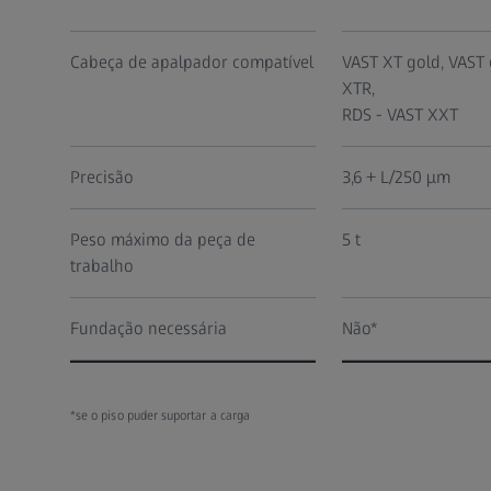
Cabeça de apalpador compatível
VAST XT gold, VAST 
XTR,
RDS - VAST XXT
Precisão
3,6 + L/250 µm
Peso máximo da peça de
5 t
trabalho
Fundação necessária
Não*
*se o piso puder suportar a carga