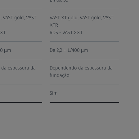
, VAST gold, VAST
VAST XT gold, VAST gold, VAST
XTR
XXT
RDS - VAST XXT
00 µm
De 2,2 + L/400 µm
da espessura da
Dependendo da espessura da
fundação
Sim