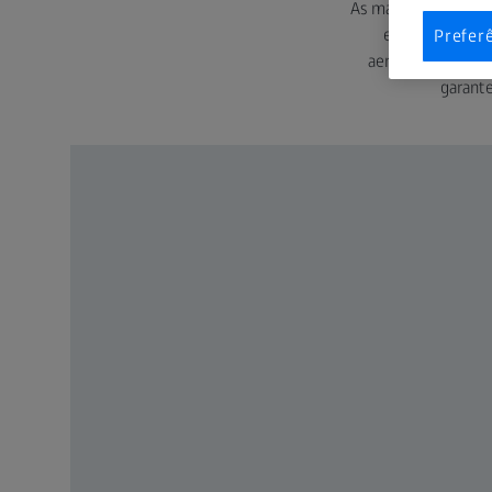
As máquinas de med
essenciais em 
Prefer
aeroespacial. Os
garant