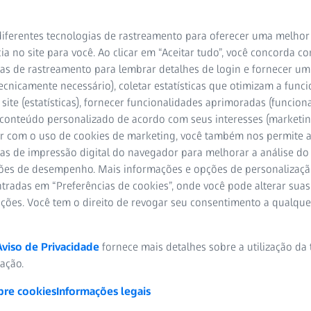
iferentes tecnologias de rastreamento para oferecer uma melhor
ia no site para você. Ao clicar em “Aceitar tudo”, você concorda c
as de rastreamento para lembrar detalhes de login e fornecer um
ecnicamente necessário), coletar estatísticas que otimizam a func
site (estatísticas), fornecer funcionalidades aprimoradas (funciona
 conteúdo personalizado de acordo com seus interesses (marketin
r com o uso de cookies de marketing, você também nos permite a
MMZ M
ZEISS MMZ G
as de impressão digital do navegador para melhorar a análise do 
ões de desempenho. Mais informações e opções de personalizaç
tradas em “Preferências de cookies”, onde você pode alterar suas
ações. Você tem o direito de revogar seu consentimento a qualqu
Aviso de Privacidade
fornece mais detalhes sobre a utilização da
 de qualidade de componente
zação.
com a família ZEISS MMZ
bre cookies
Informações legais