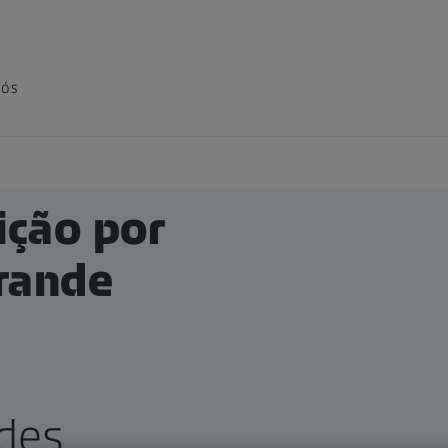
nós
ção por
rande
des