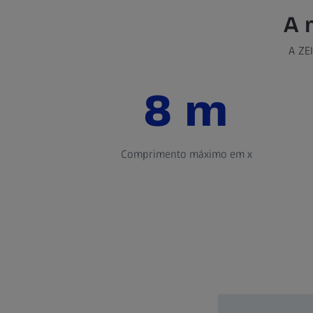
A 
A ZE
8 m
Comprimento máximo em x