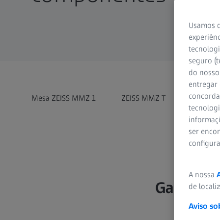
Usamos d
experiênc
tecnologi
seguro (t
do nosso 
entregar
concorda
Mesa ZEISS MMZ 1
ZEISS MMZ T
ZEISS 
tecnologi
informaç
ser encon
configur
A nossa
Garantia
de locali
Aviso so