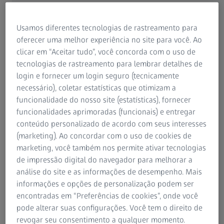
Usamos diferentes tecnologias de rastreamento para
Controle de qualidade crítico para maior
oferecer uma melhor experiência no site para você. Ao
durabilidade nos processos de fundição
clicar em “Aceitar tudo”, você concorda com o uso de
tecnologias de rastreamento para lembrar detalhes de
As pás e palhetas da turbina são submetidas a um rigoroso
login e fornecer um login seguro (tecnicamente
controle de qualidade para melhorar seu desempenho,
necessário), coletar estatísticas que otimizam a
durabilidade e resistência à fadiga. O processo de fundição
funcionalidade do nosso site (estatísticas), fornecer
por cera perdida é um dos tipos mais comuns, exigindo
funcionalidades aprimoradas (funcionais) e entregar
garantia da qualidade ao longo do processo de fundição dos
conteúdo personalizado de acordo com seus interesses
furos. Os custos dos materiais são altos, e o processo de
(marketing). Ao concordar com o uso de cookies de
fabricação é bastante extenso. Isso torna a metrologia
marketing, você também nos permite ativar tecnologias
absolutamente essencial.
de impressão digital do navegador para melhorar a
análise do site e as informações de desempenho. Mais
informações e opções de personalização podem ser
encontradas em “Preferências de cookies”, onde você
pode alterar suas configurações. Você tem o direito de
revogar seu consentimento a qualquer momento.