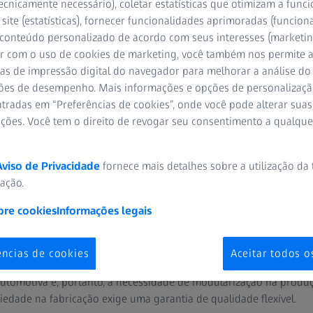
ecnicamente necessário), coletar estatísticas que otimizam a func
site (estatísticas), fornecer funcionalidades aprimoradas (funciona
 conteúdo personalizado de acordo com seus interesses (marketin
r com o uso de cookies de marketing, você também nos permite a
as de impressão digital do navegador para melhorar a análise do 
ões de desempenho. Mais informações e opções de personalizaç
tradas em “Preferências de cookies”, onde você pode alterar suas
ações. Você tem o direito de revogar seu consentimento a qualqu
rocessos de montagem e sold
Aviso de Privacidade
fornece mais detalhes sobre a utilização da
, os componentes de chapa metálica da oficina de prensa são reun
zação.
ontagem de estruturas, painéis laterais, portas e outros component
bre cookies
Informações legais
o carro é moldada. Não apenas a qualidade de cada componente in
rentes componentes também deve atender a requisitos de alta qua
ências de cookies
Aceitar todos o
 cada vez mais individualizadas dos clientes estão levando a uma 
automotiva e, portanto, à necessidade de modularização na produç
edade na fabricação exige uma garantia de qualidade flexível.