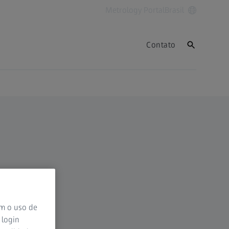
Metrology Portal
Brasil
Contato
om o uso de
 login