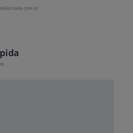
amiliarizada com os
ápida
uro