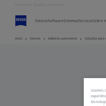
Industrial Quality Solutions
Abre em outra guia
Setores
Software
Sistemas
Serviços
Sobre 
Início
Setores
Indústria automotiva
Soluções para 
CARROCERIA DE CARRO
Ampla gama de va
na produção de ca
Garantia de qualid
flexível para altas 
Usamos d
experiênc
produção
tecnologi