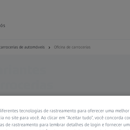
nós
carrocerias de automóveis
Oficina de carrocerias
riantes
rrocerias
ade
taxas de
iferentes tecnologias de rastreamento para oferecer uma melhor
ia no site para você. Ao clicar em “Aceitar tudo”, você concorda c
as de rastreamento para lembrar detalhes de login e fornecer um