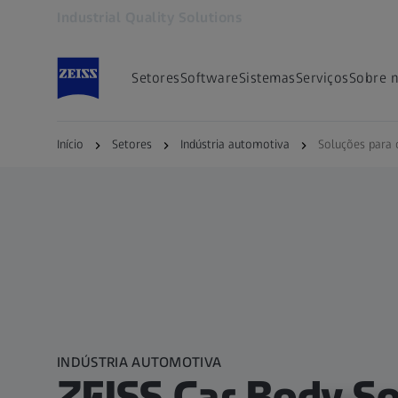
Industrial Quality Solutions
Abre em outra guia
Setores
Software
Sistemas
Serviços
Sobre 
Início
Setores
Indústria automotiva
Soluções para 
INDÚSTRIA AUTOMOTIVA
ZEISS Car Body So