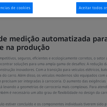
ências de cookies
Aceitar todos o
de medição automatizada para
e na produção
mpetitivos, seguros, eficientes e ecologicamente corretos, o setor
ncontrar soluções para uma ampla gama de desafios: A redução d
nstrução inovadores. Com a transição para veículos elétricos, ba
ia do carro. Além disso, os veículos modernos são equipados com
 precisam ser integradas à carroceria. O aumento das exigências
á levando a geometrias de carroceria mais complexas. Para atende
bém é necessário um alto grau de flexibilidade no design da carr
lo estiver concluído e os componentes individuais tiverem sido p