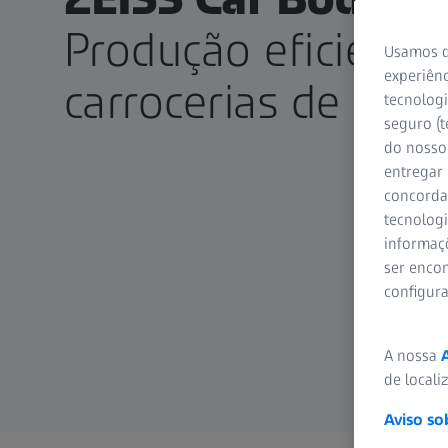
Produção eficiente
Usamos d
experiênc
carrocerias de aut
tecnologi
seguro (t
do nosso 
entregar
concorda
tecnologi
informaç
ser encon
configur
A nossa
de locali
Aviso so