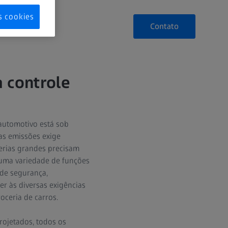
s cookies
Contato
 controle
 automotivo está sob
as emissões exige
terias grandes precisam
 uma variedade de funções
 de segurança,
r às diversas exigências
oceria de carros.
rojetados, todos os