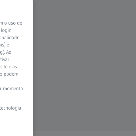
om o uso de
 login
ionalidade
is) e
g). Ao
tivar
site e as
ão podem
er momento.
 tecnologia