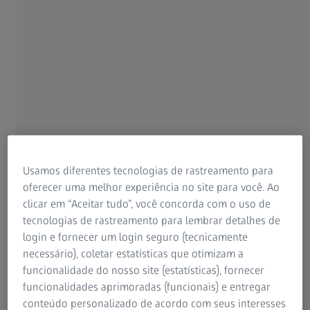
estarem disponíveis, como a extração de lentícula com o
ZEISS SMILE ou o LASIK. Ele pode corrigir a maioria dos
erros refrativos, como miopia, hipermetropia e
astigmatismo. Veja aqui as vantagens e desvantagens do
PRK.
Usamos diferentes tecnologias de rastreamento para
oferecer uma melhor experiência no site para você. Ao
clicar em “Aceitar tudo”, você concorda com o uso de
tecnologias de rastreamento para lembrar detalhes de
login e fornecer um login seguro (tecnicamente
necessário), coletar estatísticas que otimizam a
funcionalidade do nosso site (estatísticas), fornecer
funcionalidades aprimoradas (funcionais) e entregar
conteúdo personalizado de acordo com seus interesses