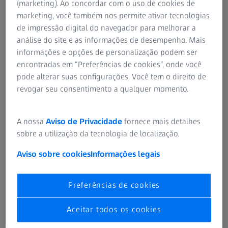
(marketing). Ao concordar com o uso de cookies de
marketing, você também nos permite ativar tecnologias
de impressão digital do navegador para melhorar a
análise do site e as informações de desempenho. Mais
informações e opções de personalização podem ser
encontradas em “Preferências de cookies”, onde você
pode alterar suas configurações. Você tem o direito de
revogar seu consentimento a qualquer momento.
Miopia ou hipermetropia com
astigmatismo
A correção visual com laser é uma opção que
A nossa
Aviso de Privacidade
fornece mais detalhes
pode melhorar minha visão?
sobre a utilização da tecnologia de localização.
Aviso sobre cookies
Informações legais
Pessoas com miopia não conseguem ver claramente
objetos distantes. As que têm hipermetropia conseguem
ver bem os objetos distantes, mas não os que estão perto.
Preferências de cookies
Ambas condições podem afetar pessoas de qualquer
idade.
Aceitar todos os cookies