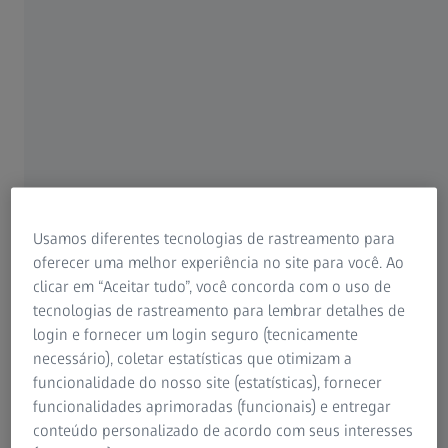
ser uma opção para melhorar sua visão. A
correção visual com laser é ainda mais eficaz
quando o astigmatismo acompanha outras
condições, como miopia ou hipermetropia, já
que ela pode corrigir vários problemas visuais
de uma vez.
Localizador de clínicas
Usamos diferentes tecnologias de rastreamento para
oferecer uma melhor experiência no site para você. Ao
clicar em “Aceitar tudo”, você concorda com o uso de
tecnologias de rastreamento para lembrar detalhes de
login e fornecer um login seguro (tecnicamente
necessário), coletar estatísticas que otimizam a
funcionalidade do nosso site (estatísticas), fornecer
funcionalidades aprimoradas (funcionais) e entregar
conteúdo personalizado de acordo com seus interesses