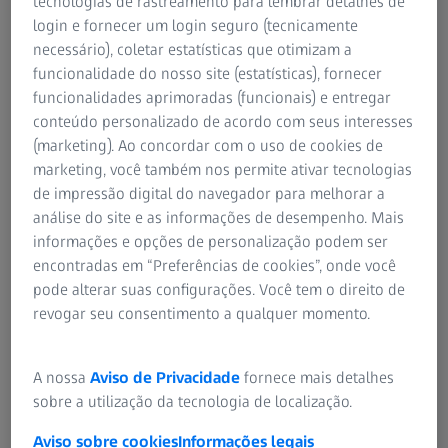
tecnologias de rastreamento para lembrar detalhes de
virtualmente. Em uma primeira etapa, o usuário escaneia
login e fornecer um login seguro (tecnicamente
as peças da submontagem individual e totalmente em 3D.
necessário), coletar estatísticas que otimizam a
Mesmo as peças não rígidas que precisam ser fixadas
funcionalidade do nosso site (estatísticas), fornecer
para uma medição significativa podem ser colocadas na
funcionalidades aprimoradas (funcionais) e entregar
posição correta e forçada pelo Virtual Clamping.
conteúdo personalizado de acordo com seus interesses
(marketing). Ao concordar com o uso de cookies de
O usuário pode então alinhar os dados de medição das
marketing, você também nos permite ativar tecnologias
peças individuais de acordo com o Sistema de Pontos de
de impressão digital do navegador para melhorar a
Referência (RPS – Reference Point System) no ZEISS
análise do site e as informações de desempenho. Mais
INSPECT. Dessa forma, cada peça é definida. Agora, o
informações e opções de personalização podem ser
usuário pode analisar até que ponto as peças estão aptas
encontradas em “Preferências de cookies”, onde você
a serem unidas sem usar forças de fixação ou de retenção.
pode alterar suas configurações. Você tem o direito de
Na montagem visualizada, o usuário vê imediatamente se
revogar seu consentimento a qualquer momento.
os dados de medição das peças se sobrepõem
virtualmente ou se as peças estão muito distantes umas
das outras e não podem mais ser unidas.
A nossa
Aviso de Privacidade
fornece mais detalhes
sobre a utilização da tecnologia de localização.
Uma solução inicial para o problema pode então ser
Aviso sobre cookies
Informações legais
simulada no software. Em seguida, o usuário altera o