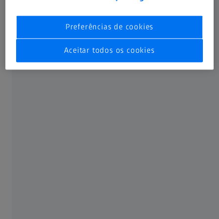
alinhamento das peças para que elas possam ser unidas
na área crítica. O software mostra imediatamente se e
Preferências de cookies
onde as alterações no alinhamento podem levar a outros
problemas na montagem. É assim que o usuário pode
Aceitar todos os cookies
tomar decisões variáveis e bem fundamentadas sobre
onde as correções precisam ser aplicadas.
Os benefícios
Análises de montagem
sem um gabarito mestre de juntas como referência física