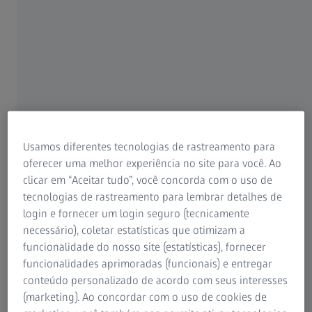
Usamos diferentes tecnologias de rastreamento para
oferecer uma melhor experiência no site para você. Ao
clicar em “Aceitar tudo”, você concorda com o uso de
tecnologias de rastreamento para lembrar detalhes de
Controle de qualidade para redução de
login e fornecer um login seguro (tecnicamente
custos e longevidade
necessário), coletar estatísticas que otimizam a
funcionalidade do nosso site (estatísticas), fornecer
A energia fotovoltaica é um componente essencial da
funcionalidades aprimoradas (funcionais) e entregar
energia renovável. As células solares são uma parte
conteúdo personalizado de acordo com seus interesses
fundamental dos painéis solares, com um processo de
(marketing). Ao concordar com o uso de cookies de