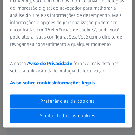
produção altamente complexo. Ele envolve várias etapas,
marketing, você também nos permite ativar tecnologias
incluindo flocagem, difusão, passivação interfacial,
de impressão digital do navegador para melhorar a
gravação, impressão em tela e outras. Cada uma dessas
análise do site e as informações de desempenho. Mais
etapas de produção é fundamental para garantir que as
informações e opções de personalização podem ser
células solares funcionem de forma eficiente e sejam
encontradas em “Preferências de cookies”, onde você
produzidas a baixo custo.
pode alterar suas configurações. Você tem o direito de
revogar seu consentimento a qualquer momento.
Descubra como o portfólio da ZEISS o ajuda a obter um
controle de qualidade eficaz e, assim, aumentar a
A nossa
Aviso de Privacidade
fornece mais detalhes
satisfação do cliente.
sobre a utilização da tecnologia de localização.
Aviso sobre cookies
Informações legais
Preferências de cookies
Garantia de qualidade para energia
fotovoltaica
Aceitar todos os cookies
Soluções de qualidade garantem a alta conversão de energia
elétrica para energia fotovoltaica