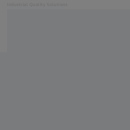
Industrial Quality Solutions
Abre em outra guia
Setores
E-Motor
Software
Sistemas
Serviços
Sobre nós
Contato
Metrology Portal
Páginas Web ZEISS relacionadas
#HandsOnMetrology
Soluções em Microscopia para Pesquisa
ZEISS Group