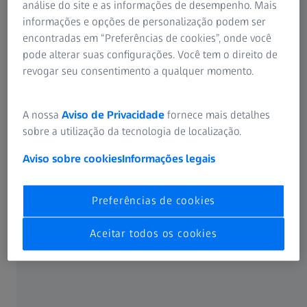
análise do site e as informações de desempenho. Mais
informações e opções de personalização podem ser
encontradas em “Preferências de cookies”, onde você
Durante a montagem do estator, o papel de isolamento e
pode alterar suas configurações. Você tem o direito de
os pinos são inseridos nos slots da pilha de folhas e
revogar seu consentimento a qualquer momento.
soldados. Os pontos de conexão da fonte de alimentação
também são soldados. Várias características devem ser
inspecionadas para evitar curtos-circuitos no estator. Os
A nossa
Aviso de Privacidade
fornece mais detalhes
pinos de cobre altamente flexíveis significam que são
sobre a utilização da tecnologia de localização.
necessárias tecnologias táteis e ópticas flexíveis para a
Aviso sobre cookies
Informações legais
inspeção precisa de posições e dimensões - e uma
máquina de medição por coordenadas (CMM)
multissensor da ZEISS é a solução ideal.
Preferências de cookies
ZEISS CMMs
Aceitar todos os cookies