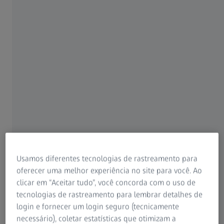
também podem ser decorrentes da perda gradual da
capacidade de focar em objetos próximos (presbiopia),
uma consequência comum do envelhecimento. Um tempo
de tela prolongado pode piorar ainda mais o desconforto.
Organize sua estação de trabalho da
melhor forma
À medida que cada vez mais pessoas trabalham de casa, é
importante reservar um espaço adequado exclusivo para
home office. A observação da ergonomia durante a postura
Usamos diferentes tecnologias de rastreamento para
sentada e o grau de óculos correto podem aumentar o
oferecer uma melhor experiência no site para você. Ao
conforto e a visão na estação de trabalho.
clicar em “Aceitar tudo”, você concorda com o uso de
tecnologias de rastreamento para lembrar detalhes de
login e fornecer um login seguro (tecnicamente
necessário), coletar estatísticas que otimizam a