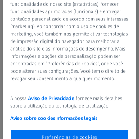
funcionalidade do nosso site (estatísticas), fornecer
funcionalidades aprimoradas (funcionais) e entregar
conteúdo personalizado de acordo com seus interesses
(marketing). Ao concordar com o uso de cookies de
marketing, você também nos permite ativar tecnologias
de impressão digital do navegador para melhorar a
análise do site e as informações de desempenho. Mais
informações e opções de personalização podem ser
encontradas em “Preferências de cookies”, onde você
pode alterar suas configurações. Você tem o direito de
Cadeira e mesa
revogar seu consentimento a qualquer momento.
Uma cadeira nova ou até mesmo um leve ajuste na sua
A nossa
Aviso de Privacidade
fornece mais detalhes
cadeira atual pode muitas vezes tornar seu trabalho
sobre a utilização da tecnologia de localização.
menos cansativo. Certifique-se de que a cadeira acomoda
a curvatura natural da sua lombar para que você possa
Aviso sobre cookies
Informações legais
manter as costas eretas naturalmente.
Preferências de cookies
Como regra geral, você deve conseguir encaixar um