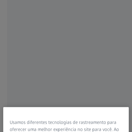
Descubra o poder da tecnologia inovadora
em tratamentos antirreflexo.
Explicação sobre tratamentos de lentes.
Cada uma dessas camadas de tratamento oferece às
suas lentes ZEISS benefícios exclusivos, do
antirreflexivo ao hidrofóbico.
Usamos diferentes tecnologias de rastreamento para
oferecer uma melhor experiência no site para você. Ao