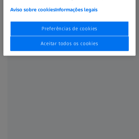
Aviso sobre cookies
Informações legais
ZEISS DuraVision Silver
Preferências de cookies
Aceitar todos os cookies
Nitidez completa com assinatura ZEISS em
tonalidade azul sutil. Não tão rígido quanto
®
nosso tratamento DuraVision
Platinum.