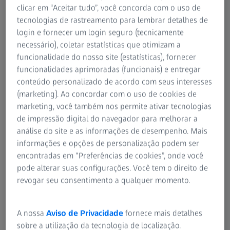
clicar em “Aceitar tudo”, você concorda com o uso de
tecnologias de rastreamento para lembrar detalhes de
login e fornecer um login seguro (tecnicamente
necessário), coletar estatísticas que otimizam a
funcionalidade do nosso site (estatísticas), fornecer
funcionalidades aprimoradas (funcionais) e entregar
conteúdo personalizado de acordo com seus interesses
(marketing). Ao concordar com o uso de cookies de
marketing, você também nos permite ativar tecnologias
de impressão digital do navegador para melhorar a
análise do site e as informações de desempenho. Mais
Escolha um acabamento perfeito para seus
informações e opções de personalização podem ser
óculos.
encontradas em “Preferências de cookies”, onde você
pode alterar suas configurações. Você tem o direito de
Suas lentes ZEISS incolores apresentam uma grande
®
revogar seu consentimento a qualquer momento.
variedade de opções de tratamento DuraVision
. Encontre o
revestimento antirreflexivo ZEISS ideal para suas
necessidades e estilo de vida.
A nossa
Aviso de Privacidade
fornece mais detalhes
sobre a utilização da tecnologia de localização.