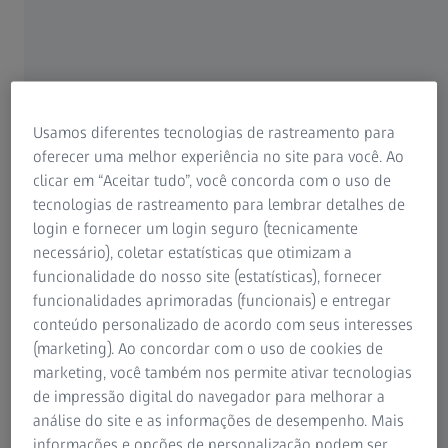
Os pacientes muitas vezes não percebem que têm catarata
até que a visão turva começa a prejudicar drasticamente
sua rotina. Se não for tratada, a catarata pode até levar à
perda total da visão. A boa notícia é que uma catarata
pode ser tratada de maneira fácil e eficaz com um
procedimento seguro e de rotina. A substituição do
Usamos diferentes tecnologias de rastreamento para
cristalino natural opacificado pela catarata por uma lente
oferecer uma melhor experiência no site para você. Ao
intraocular (LIO) é atualmente realizada mais de 20
clicar em “Aceitar tudo”, você concorda com o uso de
1
milhões de vezes por ano em todo o mundo.
Saiba mais
tecnologias de rastreamento para lembrar detalhes de
sobre as tecnologias modernas de tratamento de catarata.
login e fornecer um login seguro (tecnicamente
necessário), coletar estatísticas que otimizam a
funcionalidade do nosso site (estatísticas), fornecer
funcionalidades aprimoradas (funcionais) e entregar
conteúdo personalizado de acordo com seus interesses
(marketing). Ao concordar com o uso de cookies de
marketing, você também nos permite ativar tecnologias
de impressão digital do navegador para melhorar a
análise do site e as informações de desempenho. Mais
informações e opções de personalização podem ser