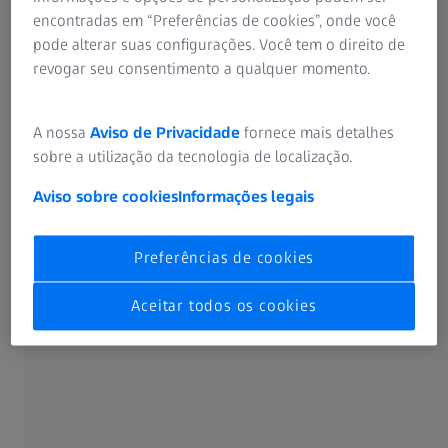
encontradas em “Preferências de cookies”, onde você
pode alterar suas configurações. Você tem o direito de
revogar seu consentimento a qualquer momento.
A nossa
Aviso de Privacidade
fornece mais detalhes
sobre a utilização da tecnologia de localização.
Aviso sobre cookies
Informações legais
O que é catarata?
Preferências de cookies
Quando a visão fica embaçada
Aceitar todos os cookies
Ler mais