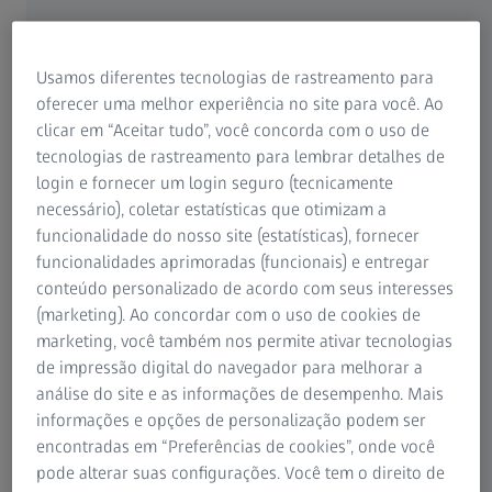
Ter os olhos secos é desagradável e pode ser doloroso.
Usamos diferentes tecnologias de rastreamento para
Uma possível causa é um problema com a umidade
oferecer uma melhor experiência no site para você. Ao
natural do olho, ou seja, o corpo não produz fluido
clicar em “Aceitar tudo”, você concorda com o uso de
lacrimal suficiente. Isto pode ocorrer por causa de
tecnologias de rastreamento para lembrar detalhes de
fatores ambientais, doença ou remédios, e o
login e fornecer um login seguro (tecnicamente
oftalmologista sempre pode ajudar.
necessário), coletar estatísticas que otimizam a
funcionalidade do nosso site (estatísticas), fornecer
Ele queima, coça e parece que grãos de areia minúsculos
funcionalidades aprimoradas (funcionais) e entregar
estão raspando em suas pupilas. Mais e mais pessoas
conteúdo personalizado de acordo com seus interesses
sofrem de olhos secos. O problema é tema de discussões
(marketing). Ao concordar com o uso de cookies de
intensas em blogs e fóruns. A maioria das pessoas não
marketing, você também nos permite ativar tecnologias
sabe muito sobre este problema.
de impressão digital do navegador para melhorar a
análise do site e as informações de desempenho. Mais
informações e opções de personalização podem ser
encontradas em “Preferências de cookies”, onde você
Olhos secos ou "distúrbio na umidade dos
pode alterar suas configurações. Você tem o direito de
olhos", como isto acontece?