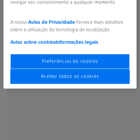
revogar seu consentimento a qualquer momento.
A nossa
Aviso de Privacidade
fornece mais detalhes
sobre a utilização da tecnologia de localização.
Aviso sobre cookies
Informações legais
Preferências de cookies
Aceitar todos os cookies
Os olhos secos podem ser causados por muitas causas,
incluindo fatores ambientais como luz solar muito forte,
fumaça, polem e poeira ou o trabalho em frente ao