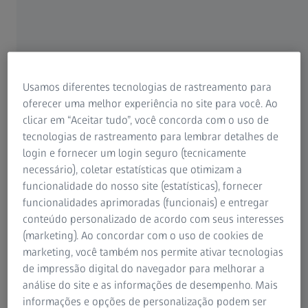
transparente, nítida e perfeita; deixa os óculos mais
bonitos e garante ao usuário uma visão contínua e sem
reflexos.
As lentes sem tratamento antirreflexo apresentam uma
grande desvantagem:
muito reflexo visível para o
Usamos diferentes tecnologias de rastreamento para
usuário. Esses reflexos desviam a atenção especialmente
oferecer uma melhor experiência no site para você. Ao
em estradas molhadas ou ao dirigir durante a noite e ao
clicar em “Aceitar tudo”, você concorda com o uso de
conversar com alguém, pois a pessoa verá a própria
tecnologias de rastreamento para lembrar detalhes de
imagem refletida nos seus óculos e não olhará para você.
login e fornecer um login seguro (tecnicamente
necessário), coletar estatísticas que otimizam a
funcionalidade do nosso site (estatísticas), fornecer
funcionalidades aprimoradas (funcionais) e entregar
conteúdo personalizado de acordo com seus interesses
(marketing). Ao concordar com o uso de cookies de
marketing, você também nos permite ativar tecnologias
de impressão digital do navegador para melhorar a
análise do site e as informações de desempenho. Mais
informações e opções de personalização podem ser