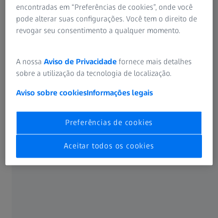
encontradas em “Preferências de cookies”, onde você
pode alterar suas configurações. Você tem o direito de
revogar seu consentimento a qualquer momento.
A nossa
Aviso de Privacidade
fornece mais detalhes
sobre a utilização da tecnologia de localização.
Aviso sobre cookies
Informações legais
Como saber se as lentes têm tratamento
antirreflexo?
Preferências de cookies
As lentes antirreflexo podem ser reconhecidas pelo
Aceitar todos os cookies
reflexo residual. Independentemente do material usado na
fabricação das lentes, elas apresentam uma coloração
característica quando você segura os óculos levemente
inclinados contra um fundo branco. Isso é muito prático
para o usuário, pois o profissional de óptica pode
identificar o tratamento antirreflexo e oferecer o mesmo