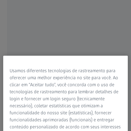
explicar a melhor forma de se recuperar. Mas, como a
correção visual com laser ZEISS SMILE não cria um flap, a
superfície do olho não é muito afetada, então a
recuperação pode ser até no dia seguinte ao
procedimento. E como essa correção com o ZEISS SMILE é
minimamente invasiva, os pacientes têm menos
problemas com olho seco após o procedimento, em
comparação com o LASIK.
Usamos diferentes tecnologias de rastreamento para
oferecer uma melhor experiência no site para você. Ao
O que você deve saber sobre o ZEISS
clicar em “Aceitar tudo”, você concorda com o uso de
SMILE
tecnologias de rastreamento para lembrar detalhes de
login e fornecer um login seguro (tecnicamente
necessário), coletar estatísticas que otimizam a
funcionalidade do nosso site (estatísticas), fornecer
funcionalidades aprimoradas (funcionais) e entregar
conteúdo personalizado de acordo com seus interesses