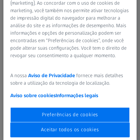
(marketing). Ao concordar com o uso de cookies de
O ZEISS SMILE faz a correção visual com laser sem criar
marketing, você também nos permite ativar tecnologias
um flap na córnea.
de impressão digital do navegador para melhorar a
análise do site e as informações de desempenho. Mais
informações e opções de personalização podem ser
encontradas em “Preferências de cookies”, onde você
pode alterar suas configurações. Você tem o direito de
revogar seu consentimento a qualquer momento.
Com o ZEISS SMILE, sua visão vai se estabilizar em
algumas semanas. O oftalmologista pode explicar o
melhor momento para voltar a realizar atividades
A nossa
Aviso de Privacidade
fornece mais detalhes
específicas.
sobre a utilização da tecnologia de localização.
Aviso sobre cookies
Informações legais
Preferências de cookies
Como a correção com o ZEISS SMILE é minimamente
Aceitar todos os cookies
invasiva, os pacientes têm menos problemas de olho seco
após o procedimento.