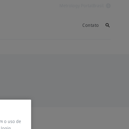
Metrology Portal
Brasil
Contato
om o uso de
 login