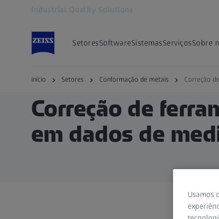
Industrial Quality Solutions
Abre em outra guia
Setores
Software
Sistemas
Serviços
Sobre 
Início
Setores
Conformação de metais
Correção de
Correção de ferr
em dados de medi
Usamos d
experiênc
tecnologi