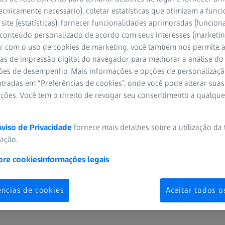
ecnicamente necessário), coletar estatísticas que otimizam a func
site (estatísticas), fornecer funcionalidades aprimoradas (funciona
em a ver com a produção iterativa de uma ferramenta acabada o ma
 conteúdo personalizado de acordo com seus interesses (marketin
nteração complexa de material, ferramenta e máquina de prensa
r com o uso de cookies de marketing, você também nos permite a
 projeto com precisão.
as de impressão digital do navegador para melhorar a análise do 
ões de desempenho. Mais informações e opções de personalizaç
tradas em “Preferências de cookies”, onde você pode alterar suas
ações. Você tem o direito de revogar seu consentimento a qualqu
Aviso de Privacidade
fornece mais detalhes sobre a utilização da
zação.
ta e as peças de teste usando um sistema ATOS, o usuário pode obt
es para revisar o projeto, bem como para modificações específicas
bre cookies
Informações legais
m onde a peça se desvia em suas geometrias do modelo CAD e ond
s ajudam a analisar o retorno elástico e a determinar com preci
ências de cookies
Aceitar todos o
bre como adaptar o padrão de furo e o corte.