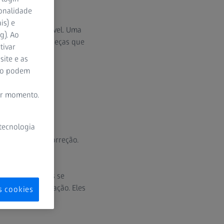
ionalidade
is) e
is rápido possível. Uma
g). Ao
gem, produzirá peças que
tivar
site e as
ão podem
er momento.
 tecnologia
er valores de correção.
 da ferramenta.
e esses desvios se
são sua compensação. Eles
s cookies