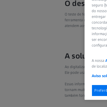
O desafio
seguro (t
do nosso 
O teste de ferramentas t
entregar
ferramenta que, em uma i
concorda
atendem aos requisitos do
tecnologi
informaç
ser encon
configur
A solução
A nossa
de locali
Ao digitalizar a ferramen
Ele pode usar esses valor
Aviso so
Essas informações indica
tornam muito grandes. Ele
Prefer
também fornecem dados so