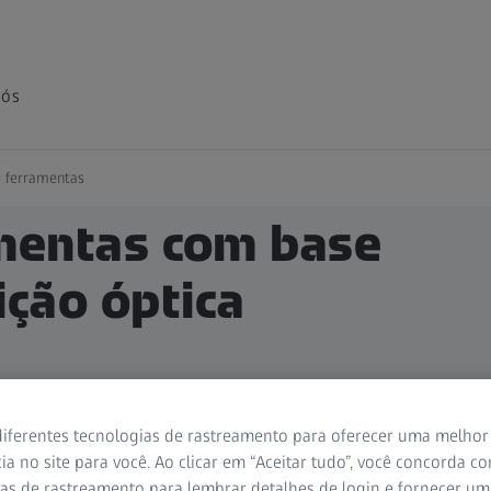
nós
 ferramentas
amentas com base
ção óptica
iferentes tecnologias de rastreamento para oferecer uma melhor
ia no site para você. Ao clicar em “Aceitar tudo”, você concorda c
as de rastreamento para lembrar detalhes de login e fornecer um