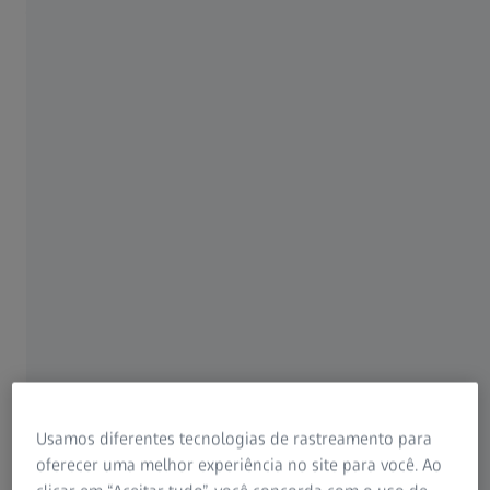
trem de força
O coração de todo veículo é seu trem de força. No trem de
força, o motor de combustão, juntamente com uma caixa
de câmbio de vários estágios, altamente complexa, e o
eixo de transmissão, transmitem a potência do motor para
as rodas do veículo.
Os fabricantes de automóveis e seus fornecedores contam
com a tecnologia de metrologia multidimensional da
ZEISS para a análise de forma e dimensão de peças
fundidas e forjadas em modernos trens de força.
As medições de modelos, matrizes, moldes, amostras
iniciais, bem como de peças fundidas e forjadas, são
usadas para garantir a qualidade de todos os
componentes do trem de força completo.
Usamos diferentes tecnologias de rastreamento para
oferecer uma melhor experiência no site para você. Ao