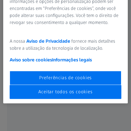
informações e opções de personalização podem ser
qualidade para testar adequadamente novas tecnologias,
encontradas em “Preferências de cookies”, onde você
materiais e designs, como nos veículos elétricos.
pode alterar suas configurações. Você tem o direito de
revogar seu consentimento a qualquer momento.
Medições precisas ajudam a detectar
A nossa
Aviso de Privacidade
fornece mais detalhes
desvios rapidamente
sobre a utilização da tecnologia de localização.
Aviso sobre cookies
Informações legais
Preferências de cookies
Aceitar todos os cookies