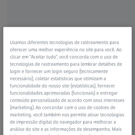
exigências de precisão, desempenho e
segurança
Um veículo é composto de milhares de peças individuais,
como um painel de instrumentos, uma fivela de cinto de
segurança ou um alternador. De componentes externos
Usamos diferentes tecnologias de rastreamento para
visíveis a componentes eletrônicos de potência complexos
oferecer uma melhor experiência no site para você. Ao
para novos sistemas de acionamento, todos os
clicar em “Aceitar tudo”, você concorda com o uso de
componentes do veículo desempenham um papel
tecnologias de rastreamento para lembrar detalhes de
fundamental na estética, funcionalidade e segurança de
login e fornecer um login seguro (tecnicamente
carros de passeio e veículos comerciais.
necessário), coletar estatísticas que otimizam a
funcionalidade do nosso site (estatísticas), fornecer
Controlar e monitorar cada componente individual é um
funcionalidades aprimoradas (funcionais) e entregar
desafio, mas é essencial para garantir que os veículos
conteúdo personalizado de acordo com seus interesses
produzidos atendam aos padrões exigidos.
(marketing). Ao concordar com o uso de cookies de
marketing, você também nos permite ativar tecnologias
O progresso tecnológico está constantemente redefinindo
de impressão digital do navegador para melhorar a
os componentes. Os ciclos rápidos de inovação exigem a
análise do site e as informações de desempenho. Mais
adaptação constante dos processos de garantia de