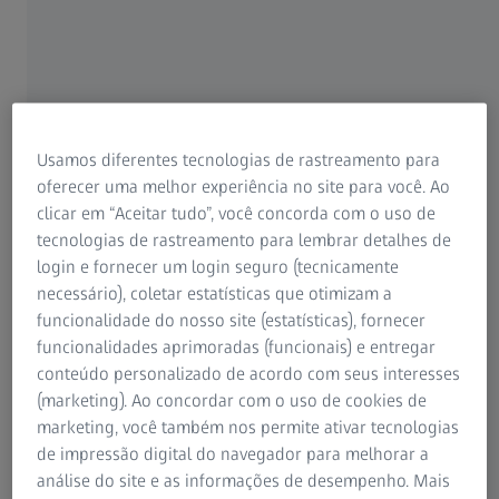
Usamos diferentes tecnologias de rastreamento para
oferecer uma melhor experiência no site para você. Ao
clicar em “Aceitar tudo”, você concorda com o uso de
tecnologias de rastreamento para lembrar detalhes de
login e fornecer um login seguro (tecnicamente
necessário), coletar estatísticas que otimizam a
Fabricação
funcionalidade do nosso site (estatísticas), fornecer
funcionalidades aprimoradas (funcionais) e entregar
As pás do rotor de helicópteros são componentes
conteúdo personalizado de acordo com seus interesses
complexos e de formato aerodinâmico. Com o perfil do
(marketing). Ao concordar com o uso de cookies de
aerofólio, a torção, a varredura e a curvatura podem ser
marketing, você também nos permite ativar tecnologias
extremamente desafiadoras para as técnicas tradicionais,
de impressão digital do navegador para melhorar a
pois são difíceis de medir com soluções táteis ou sensores
análise do site e as informações de desempenho. Mais