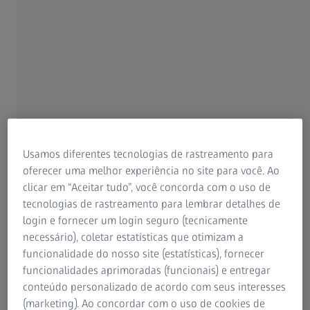
velocidade inigualável na inspeção, maior captura de dados
por escaneamento, câmeras de alta resolução com precisão
exata e sua capacidade de criar um gêmeo digital da
aeronave usando análises poderosas no ZEISS INSPECT.
Usamos diferentes tecnologias de rastreamento para
oferecer uma melhor experiência no site para você. Ao
clicar em “Aceitar tudo”, você concorda com o uso de
tecnologias de rastreamento para lembrar detalhes de
login e fornecer um login seguro (tecnicamente
necessário), coletar estatísticas que otimizam a
funcionalidade do nosso site (estatísticas), fornecer
Aplicações
funcionalidades aprimoradas (funcionais) e entregar
conteúdo personalizado de acordo com seus interesses
(marketing). Ao concordar com o uso de cookies de
Em pesquisa e desenvolvimento, o sistema ARAMIS Digital