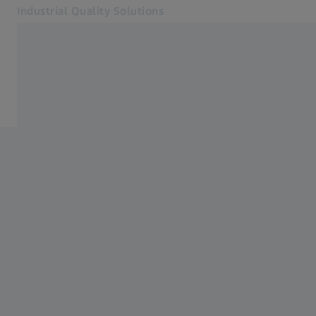
Industrial Quality Solutions
Abre em outra guia
Setores
Aeroespacial
Software
Sistemas
Serviços
Sobre nós
Contato
Metrology Portal
Páginas Web ZEISS relacionadas
#HandsOnMetrology
Soluções em Microscopia para Pesquisa
ZEISS Group