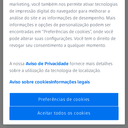
marketing, você também nos permite ativar tecnologias
Image Correlation ajuda a medir as propriedades do
de impressão digital do navegador para melhorar a
material, as cargas limite e as características de fadiga dos
análise do site e as informações de desempenho. Mais
componentes estruturais. Na fabricação, os scanners ATOS
informações e opções de personalização podem ser
3D são usados em diferentes estágios da produção para
encontradas em “Preferências de cookies”, onde você
garantir a qualidade da construção de um gêmeo digital
pode alterar suas configurações. Você tem o direito de
para cada aeronave. Em MRO, as soluções NDT da ZEISS
revogar seu consentimento a qualquer momento.
podem detectar defeitos em componentes estruturais que
ajudam na engenharia reversa de peças para taxas de
retorno mais rápidas.
A nossa
Aviso de Privacidade
fornece mais detalhes
sobre a utilização da tecnologia de localização.
Aviso sobre cookies
Informações legais
Sistemas de medição 3D industriais
Preferências de cookies
As soluções ATOS oferecem muitos benefícios para a
Aceitar todos os cookies
inspeção de aeroestruturas: