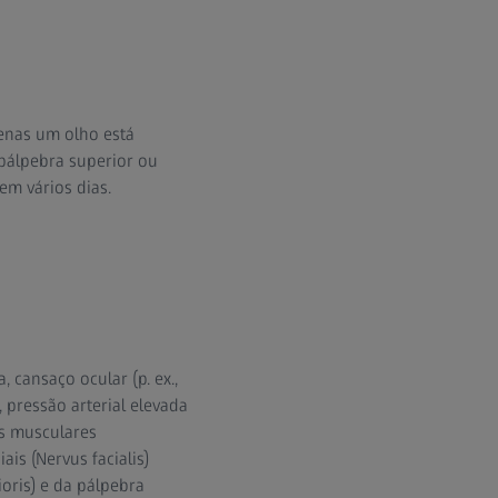
enas um olho está
pálpebra superior ou
m vários dias.
cansaço ocular (p. ex.,
 pressão arterial elevada
s musculares
is (Nervus facialis)
oris) e da pálpebra