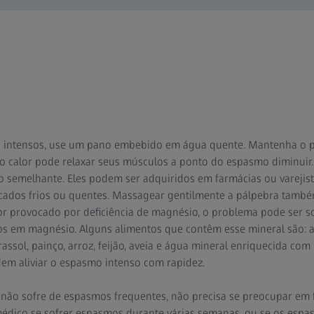
is intensos, use um pano embebido em água quente. Mantenha o 
s o calor pode relaxar seus músculos a ponto do espasmo diminui
o semelhante. Eles podem ser adquiridos em farmácias ou varejis
icados frios ou quentes. Massagear gentilmente a pálpebra também
or provocado por deficiência de magnésio, o problema pode ser 
cos em magnésio. Alguns alimentos que contêm esse mineral são:
rassol, painço, arroz, feijão, aveia e água mineral enriquecida c
m aliviar o espasmo intenso com rapidez.
ê não sofre de espasmos frequentes, não precisa se preocupar em 
médico se sofrer espasmos durante várias semanas, ou se os espa