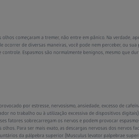
s olhos começaram a tremer, não entre em pânico. Na verdade, ap
 ocorrer de diversas maneiras, você pode nem perceber, ou sua 
 de controle. Espasmos são normalmente benignos, mesmo que dure
ovocado por estresse, nervosismo, ansiedade, excesso de cafeína, 
r no trabalho ou à utilização excessiva de dispositivos digitais),
esses fatores sobrecarregam os nervos e podem provocar espasmo
 olhos. Para ser mais exato, as descargas nervosas dos nervos facia
ntários da pálpebra superior (Musculus levator palpebrae superi