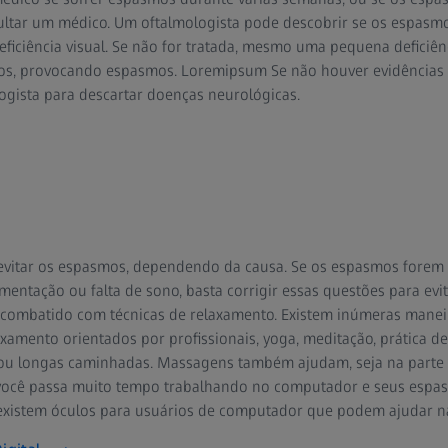
sultar um médico. Um oftalmologista pode descobrir se os espasm
ficiência visual. Se não for tratada, mesmo uma pequena deficiê
hos, provocando espasmos. Loremipsum Se não houver evidências d
ogista para descartar doenças neurológicas.
 evitar os espasmos, dependendo da causa. Se os espasmos forem 
imentação ou falta de sono, basta corrigir essas questões para evi
r combatido com técnicas de relaxamento. Existem inúmeras maneir
axamento orientados por profissionais, yoga, meditação, prática d
 ou longas caminhadas. Massagens também ajudam, seja na parte 
 você passa muito tempo trabalhando no computador e seus esp
, existem óculos para usuários de computador que podem ajudar n