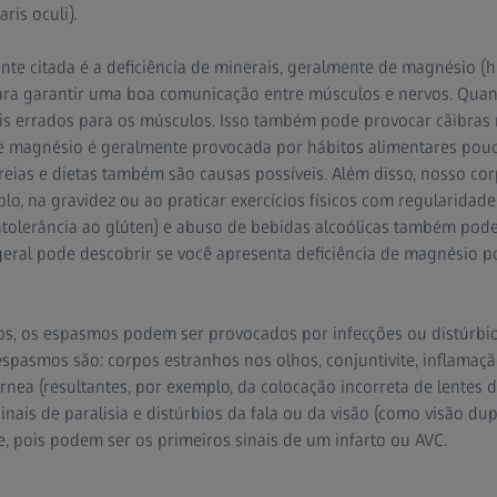
ris oculi).
e citada é a deficiência de minerais, geralmente de magnésio (
ra garantir uma boa comunicação entre músculos e nervos. Quand
is errados para os músculos. Isso também pode provocar cãibras 
de magnésio é geralmente provocada por hábitos alimentares pouc
reias e dietas também são causas possíveis. Além disso, nosso cor
o, na gravidez ou ao praticar exercícios físicos com regularidade
intolerância ao glúten) e abuso de bebidas alcoólicas também pode
 geral pode descobrir se você apresenta deficiência de magnésio
os, os espasmos podem ser provocados por infecções ou distúrbio
espasmos são: corpos estranhos nos olhos, conjuntivite, inflama
nea (resultantes, por exemplo, da colocação incorreta de lentes d
ais de paralisia e distúrbios da fala ou da visão (como visão dup
 pois podem ser os primeiros sinais de um infarto ou AVC.