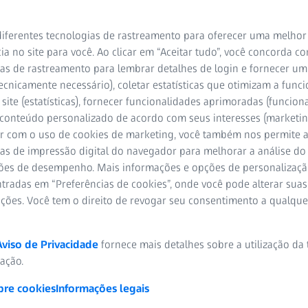
iferentes tecnologias de rastreamento para oferecer uma melhor
ia no site para você. Ao clicar em “Aceitar tudo”, você concorda c
as de rastreamento para lembrar detalhes de login e fornecer um
ecnicamente necessário), coletar estatísticas que otimizam a func
site (estatísticas), fornecer funcionalidades aprimoradas (funciona
benigno, o espasmo pode ocorrer de repente e é considerado a
 conteúdo personalizado de acordo com seus interesses (marketin
iculação, mas é conhecido popularmente como espasmo. MELH
r com o uso de cookies de marketing, você também nos permite a
laxar nossos olhos para interromper os espasmos e o que pode
as de impressão digital do navegador para melhorar a análise do 
ões de desempenho. Mais informações e opções de personalizaç
tradas em “Preferências de cookies”, onde você pode alterar suas
ebras se movem regularmente e garantem que nossos olhos seja
ações. Você tem o direito de revogar seu consentimento a qualqu
ntanto, se suas pálpebras estiverem se movendo de maneira rápida 
go não está certo e há uma série de possíveis causas para isso. E
Aviso de Privacidade
fornece mais detalhes sobre a utilização da
zação.
bre cookies
Informações legais