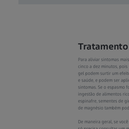
Tratamento
Para aliviar sintomas ma
cinco a dez minutos, poi
gel podem surtir um efeit
e saúde, e podem ser apl
sintomas. Se o espasmo f
ingestão de alimentos ri
espinafre, sementes de gi
de magnésio também pode
De maneira geral, se voc
só precisa consultar um 