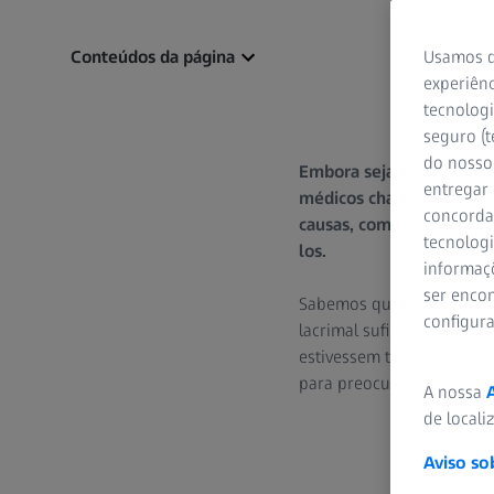
Conteúdos da página
Usamos d
experiênc
tecnologi
seguro (t
do nosso 
Embora seja geralmente 
entregar
médicos chamam de fasc
concorda
causas, como podemos re
tecnologi
los.
informaç
ser encon
Sabemos que nossas pálp
configur
lacrimal suficiente. No e
estivessem tremulando, al
para preocupação.
A nossa
de locali
Aviso so