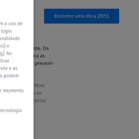
Encontre uma ótica ZEISS
om o uso de
 login
ionalidade
is) e
ltamente irritante. Os
g). Ao
OR VISÃO explica as
tivar
mos fazer para preveni-
site e as
ão podem
m cobertos com filme
er momento.
e irregular, como se
m geral, não há motivo
 tecnologia