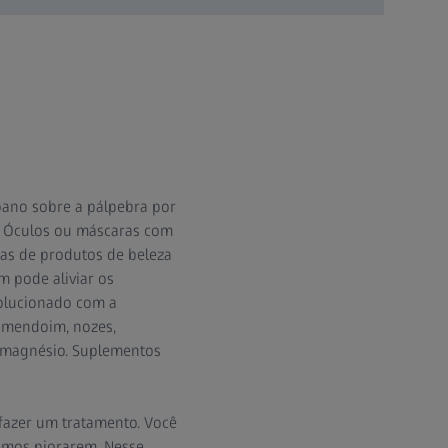
pano sobre a pálpebra por
r. Óculos ou máscaras com
tas de produtos de beleza
 pode aliviar os
solucionado com a
 amendoim, nozes,
om magnésio. Suplementos
fazer um tratamento. Você
smos piorarem. Nesse