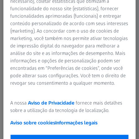
necessário), coletar estatísticas que otimizam a
funcionalidade do nosso site (estatísticas), fornecer
funcionalidades aprimoradas (funcionais) e entregar
O período de familiarização
conteúdo personalizado de acordo com seus interesses
(marketing). Ao concordar com o uso de cookies de
Sempre que você adquire um par de óculos de uma marca
marketing, você também nos permite ativar tecnologias
nova que você nunca usou antes, você precisa se
de impressão digital do navegador para melhorar a
acostumar a ele. Algumas pessoas precisam de apenas
análise do site e as informações de desempenho. Mais
alguns dias para se acostumar aos óculos novos, ao passo
informações e opções de personalização podem ser
que outras podem precisar de até duas semanas. Assim, é
encontradas em “Preferências de cookies”, onde você
absolutamente normal se você só consegue ver o aro da
pode alterar suas configurações. Você tem o direito de
armação na primeira vez que coloca seus óculos. A razão
revogar seu consentimento a qualquer momento.
para tanto recai no centro visual do cérebro. Ele primeiro
precisa se adaptar às novas e grandemente modificadas
condições visuais. Isso também afeta as pessoas que
A nossa
Aviso de Privacidade
fornece mais detalhes
receberam lentes prescritas com um grau diferente de
sobre a utilização da tecnologia de localização.
antes ou que escolheram uma nova armação ou um tipo
Aviso sobre cookies
Informações legais
diferente de óculos. Portanto, é importante continuar
usando seus óculos constantemente para que seus olhos
se ajustem a eles.