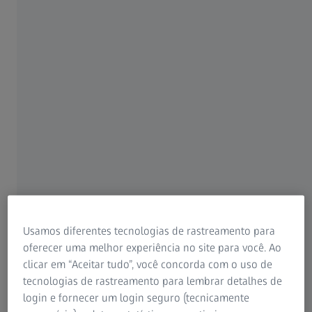
uma visão deficiente. Independente de ser para miopia,
hipermetropia ou presbiopia – a lente correta existe para,
virtualmente, qualquer prejuízo visual. Obviamente, se
você adquiriu um novo par de óculos e não consegue
enxergar nitidamente com ele, você pode ficar bastante
frustrado.
Entretanto, existem muitas razões diferentes
que explicam o porquê de você estar passando por isso:
Usamos diferentes tecnologias de rastreamento para
oferecer uma melhor experiência no site para você. Ao
clicar em “Aceitar tudo”, você concorda com o uso de
tecnologias de rastreamento para lembrar detalhes de
login e fornecer um login seguro (tecnicamente