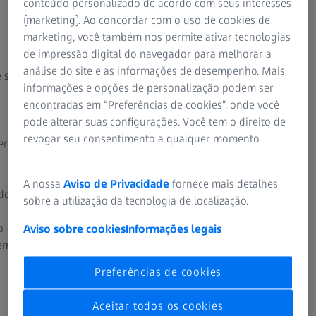
conteúdo personalizado de acordo com seus interesses
(marketing). Ao concordar com o uso de cookies de
Acionamentos lineares em todos
Cerâm
marketing, você também nos permite ativar tecnologias
os eixos
de impressão digital do navegador para melhorar a
A ZEIS
análise do site e as informações de desempenho. Mais
e são
de carb
A ZEISS XENOS usa acionamentos lineares em
informações e opções de personalização podem ser
estrut
todos os eixos. Os benefícios: altas
encontradas em “Preferências de cookies”, onde você
precis
velocidades, aceleração muito rápida, alta
pode alterar suas configurações. Você tem o direito de
foi us
precisão de posicionamento e acionamentos
revogar seu consentimento a qualquer momento.
entos,
compar
sem força de cisalhamento. Em conjunto com
as balanças de alta resolução, o uso de
Em com
acionamentos lineares na ZEISS XENOS
A nossa
Aviso de Privacidade
fornece mais detalhes
 de
alumín
proporciona uma aderência de trajetória
sobre a utilização da tecnologia de localização.
silíci
muito alta e uma precisão de posicionamento
a
de 50%
Aviso sobre cookies
Informações legais
extremamente alta, abaixo de 100 nanômetros.
 em
20% me
oferec
Por exemplo, a deflexão do apalpador
Preferências de cookies
permanece mais constante, o que resulta em
maior precisão. Outro benefício é evidente na
Aceitar todos os cookies
medição de superfícies curvas: quanto mais