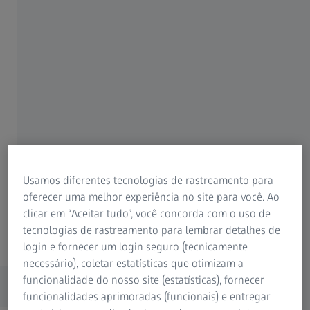
Precisão inigualável com exatidão de
0,2 + L/1000 µm
Materiais inovadores para estabilidade
térmica e rigidez
Projeto mecânico avançado para
precisão de medição consistente
Usamos diferentes tecnologias de rastreamento para
oferecer uma melhor experiência no site para você. Ao
clicar em “Aceitar tudo”, você concorda com o uso de
ZEISS Xenos
tecnologias de rastreamento para lembrar detalhes de
login e fornecer um login seguro (tecnicamente
necessário), coletar estatísticas que otimizam a
Recursos
funcionalidade do nosso site (estatísticas), fornecer
funcionalidades aprimoradas (funcionais) e entregar