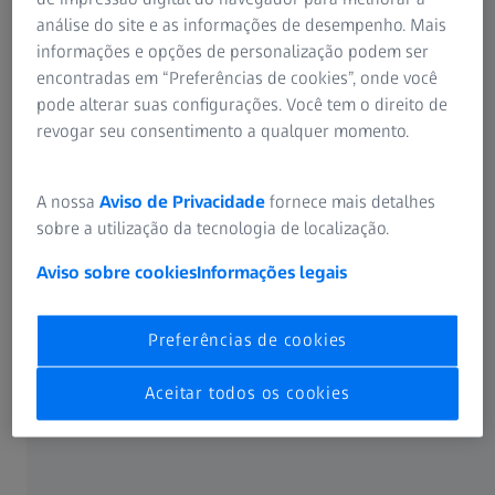
análise do site e as informações de desempenho. Mais
informações e opções de personalização podem ser
encontradas em “Preferências de cookies”, onde você
pode alterar suas configurações. Você tem o direito de
revogar seu consentimento a qualquer momento.
A nossa
Aviso de Privacidade
fornece mais detalhes
sobre a utilização da tecnologia de localização.
Conteúdo do treinamento AUKOM
Aviso sobre cookies
Informações legais
Nosso treinamento internacional em noções básicas de
metrologia é baseado na AUKOM (Ausbildung
Preferências de cookies
Koordinatenmesstechnik e. V.), uma associação alemã que
tem o objetivo de oferecer treinamento entre fabricantes
Aceitar todos os cookies
em tecnologia de medição de produção. A AUKOM e. V.
promove um treinamento sólido, básico e abrangente no
campo da tecnologia de medição por coordenadas.
Embora a AUKOM remeta a uma associação alemã, o