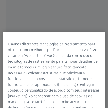
tecnologia de medição por coordenadas.
Padronização: Em nossos cursos de treinamento
AUKOM, você aprenderá sobre a abordagem
independente do fabricante para resolver tarefas
de medição.
Competência: O treinamento AUKOM é orientado à
demanda, mas sempre transmite conhecimento
Usamos diferentes tecnologias de rastreamento para
básico independente do fabricante e competência
oferecer uma melhor experiência no site para você. Ao
de medição.
clicar em “Aceitar tudo”, você concorda com o uso de
tecnologias de rastreamento para lembrar detalhes de
Em nossa página de visão geral, você encontrará a gama
login e fornecer um login seguro (tecnicamente
completa de
cursos de treinamento em metrologia
necessário), coletar estatísticas que otimizam a
oferecidos pela ZEISS.
funcionalidade do nosso site (estatísticas), fornecer
funcionalidades aprimoradas (funcionais) e entregar
conteúdo personalizado de acordo com seus interesses
(marketing). Ao concordar com o uso de cookies de
marketing, você também nos permite ativar tecnologias
de impressão digital do navegador para melhorar a