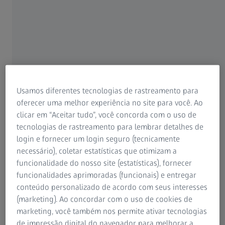
Por que contratar um plano de serviços?
ZEISS OPTIME – planos de serviço
Usamos diferentes tecnologias de rastreamento para
Experiências do cliente
oferecer uma melhor experiência no site para você. Ao
clicar em “Aceitar tudo”, você concorda com o uso de
tecnologias de rastreamento para lembrar detalhes de
login e fornecer um login seguro (tecnicamente
necessário), coletar estatísticas que otimizam a
funcionalidade do nosso site (estatísticas), fornecer
funcionalidades aprimoradas (funcionais) e entregar
Por que contratar um plano de serviços?
conteúdo personalizado de acordo com seus interesses
(marketing). Ao concordar com o uso de cookies de
marketing, você também nos permite ativar tecnologias
Equipamentos e sistemas totalmente funcionais permitem
de impressão digital do navegador para melhorar a