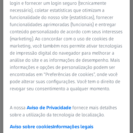
Para profissionais de oftalmologia
login e fornecer um login seguro (tecnicamente
Para investidores
necessário), coletar estatísticas que otimizam a
Vendas e consulta de produtos
ZEISS no Brasil
funcionalidade do nosso site (estatísticas), fornecer
funcionalidades aprimoradas (funcionais) e entregar
conteúdo personalizado de acordo com seus interesses
(marketing). Ao concordar com o uso de cookies de
Consulta de serviço
marketing, você também nos permite ativar tecnologias
de impressão digital do navegador para melhorar a
análise do site e as informações de desempenho. Mais
informações e opções de personalização podem ser
encontradas em “Preferências de cookies”, onde você
Consulta geral
pode alterar suas configurações. Você tem o direito de
revogar seu consentimento a qualquer momento.
Contato direto
A nossa
Aviso de Privacidade
fornece mais detalhes
sobre a utilização da tecnologia de localização.
Aviso sobre cookies
Informações legais