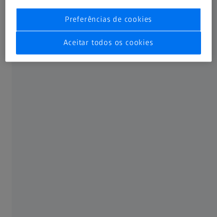
Preferências de cookies
Nem todos os produtos, serviços, funções, usos, opções de
tratamento e protocolos são aprovados ou respaldados
Aceitar todos os cookies
em todos os mercados para a finalidade de uso de um
produto. A rotulagem e as instruções aprovadas podem
mudar de um país para outro ou de uma região para outra.
As especificações do produto estão sujeitas a alterações
no design e na abrangência de entrega devido ao
desenvolvimento técnico contínuo.
USADOS COM FREQUÊNCIA
MyZEISS
Loja On-line