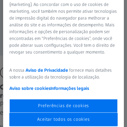
(marketing). Ao concordar com o uso de cookies de
marketing, você também nos permite ativar tecnologias
de impressão digital do navegador para melhorar a
análise do site e as informações de desempenho. Mais
informações e opções de personalização podem ser
encontradas em “Preferências de cookies”, onde você
pode alterar suas configurações. Você tem o direito de
revogar seu consentimento a qualquer momento.
A nossa
Aviso de Privacidade
fornece mais detalhes
sobre a utilização da tecnologia de localização.
Conheça nossas ferramentas de suporte
Aviso sobre cookies
Informações legais
remoto
Para equipamentos médicos, de metrologia
Preferências de cookies
e microscopia
Aceitar todos os cookies
Nossos engenheiros de suporte estão de prontidão para