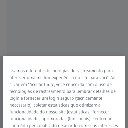
A missão da organização de serviços técnicos da ZEISS é
garantir que respondemos altamente às necessidades de
cada cliente. Em nosso Call Center, especialistas prestam
serviços de triagem que visam otimizar o processo de
atendimento e proporcionar agilidade na resolução.
Usamos diferentes tecnologias de rastreamento para
oferecer uma melhor experiência no site para você. Ao
clicar em “Aceitar tudo”, você concorda com o uso de
tecnologias de rastreamento para lembrar detalhes de
login e fornecer um login seguro (tecnicamente
necessário), coletar estatísticas que otimizam a
funcionalidade do nosso site (estatísticas), fornecer
funcionalidades aprimoradas (funcionais) e entregar
conteúdo personalizado de acordo com seus interesses