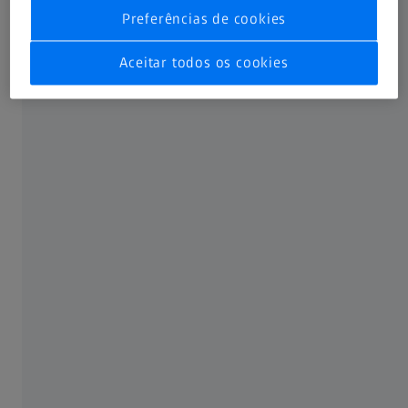
Preferências de cookies
Apesar de todo o cuidado na compilação do conteúdo do
nosso website, não podemos garantir que os dados
Aceitar todos os cookies
estejam isentos de erros, sejam exatos e completos e que
não haja falhas de acesso. Na medida em que a lei o
permita, não nos responsabilizamos por quaisquer danos,
diretos ou indiretos, inclusive por lucros cessantes, que
possam ser causados pelo uso de informações
apresentadas neste website. Reservamo-nos o direito de
alterar ou completar, a qualquer altura, as informações
apresentadas.
© Carl Zeiss AG