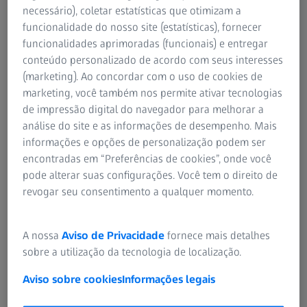
tivermos plena convicção da seriedade do fornecedor.
necessário), coletar estatísticas que otimizam a
Contudo, a ZEISS não se responsabiliza pelas normas de
funcionalidade do nosso site (estatísticas), fornecer
proteção de dados ou pelo conteúdo desses sites.
funcionalidades aprimoradas (funcionais) e entregar
conteúdo personalizado de acordo com seus interesses
A ZEISS é proprietária de todos os direitos sobre o
(marketing). Ao concordar com o uso de cookies de
conteúdo e o design dos seus websites e reserva-se todos
marketing, você também nos permite ativar tecnologias
esses direitos. A propriedade intelectual contida nos
de impressão digital do navegador para melhorar a
nossos websites e as nossas marcas estão protegidas por
análise do site e as informações de desempenho. Mais
lei. Os textos, imagens e gráficos disponíveis nos nossos
informações e opções de personalização podem ser
websites e o respectivo layout, etc., bem como as
encontradas em “Preferências de cookies”, onde você
animações e o software estão protegidos pelo direito de
pode alterar suas configurações. Você tem o direito de
autor e por outras leis de proteção. A sua cópia ou
revogar seu consentimento a qualquer momento.
reprodução, no todo ou em parte, não é permitida sem a
nossa autorização por escrito. Este website não concede
A nossa
Aviso de Privacidade
fornece mais detalhes
nenhuma licença para a utilização da propriedade
sobre a utilização da tecnologia de localização.
intelectual. A ZEISS reserva-se o direito de alterar,
suspender ou retirar os websites a qualquer momento e
Aviso sobre cookies
Informações legais
sem aviso prévio.