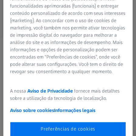
funcionalidades aprimoradas (funcionais) e entregar
conteúdo personalizado de acordo com seus interesses
(marketing). Ao concordar com o uso de cookies de
marketing, você também nos permite ativar tecnologias
de impressão digital do navegador para melhorar a
análise do site e as informações de desempenho. Mais
Eventos e conferências
informações e opções de personalização podem ser
Descubra aqui os eventos de
encontradas em “Preferências de cookies”, onde você
pode alterar suas configurações. Você tem o direito de
todos os segmentos da ZEISS
revogar seu consentimento a qualquer momento.
A nossa
Aviso de Privacidade
fornece mais detalhes
sobre a utilização da tecnologia de localização.
Aviso sobre cookies
Informações legais
Preferências de cookies