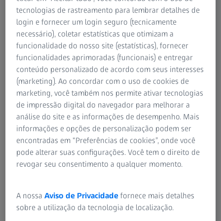
de câmeras fotográficas profissionais às lentes
tecnologias de rastreamento para lembrar detalhes de
integradas nas câmeras nos telefones celulares Nokia: a
login e fornecer um login seguro (tecnicamente
inovação guia a história da Carl Zeiss. Obviamente, isso
necessário), coletar estatísticas que otimizam a
também vale para o desenvolvimento da tecnologia de
funcionalidade do nosso site (estatísticas), fornecer
lentes de grau, em sua fabricação, nos dispositivos de
funcionalidades aprimoradas (funcionais) e entregar
medição da visão e nos auxílios visuais.
conteúdo personalizado de acordo com seus interesses
(marketing). Ao concordar com o uso de cookies de
Alguns podem pensar que todos os pares de lentes de
marketing, você também nos permite ativar tecnologias
grau são iguais.v Bem, estão enganados, pois existem
de impressão digital do navegador para melhorar a
muitos detalhes – tais como, precisão da medição e da
análise do site e as informações de desempenho. Mais
fabricação, materiais, tecnologia de ponta e verificação de
informações e opções de personalização podem ser
qualidade – que são necessárias para garantir que um par
encontradas em “Preferências de cookies”, onde você
de óculos seja uma ferramenta com a qual o usuário
pode alterar suas configurações. Você tem o direito de
possa contar em qualquer situação. Consequentemente, a
revogar seu consentimento a qualquer momento.
história da divisão de fabricação de lentes de grau da Carl
Zeiss estabeleceu muitos marcos com a invenção de
A nossa
Aviso de Privacidade
fornece mais detalhes
inúmeras soluções inovadoras.
Em 1937, Carl Zeiss
sobre a utilização da tecnologia de localização.
inventou as lentes
polarizadas
e a empresa fabricou as
primeiras lentes desse tipo para óculos de grau em 1959.