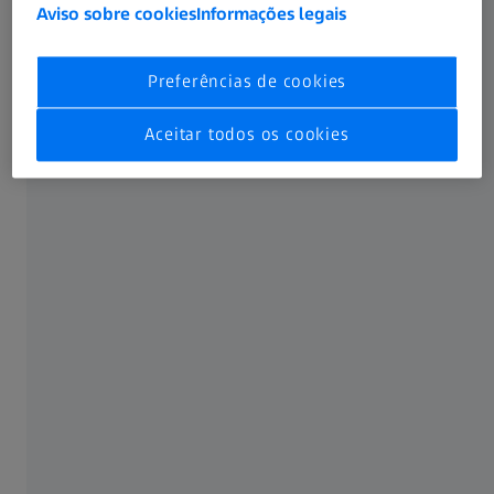
Aviso sobre cookies
Informações legais
Em 1983, a Carl Zeiss introduziu as primeiras primeiras
lentes progressivas
do mundo para uma visão bifocal,
Preferências de cookies
tornando assim, possível que os usuários desfrutassem de
uma visão infinita nas aplicações de perto e de longe
Aceitar todos os cookies
através de um único par de óculos.
A Carl Zeiss foi também o primeiro fabricante europeu de
lentes fundidas em material plástico refrativo alto. Depois
desse desenvolvimento ter sido disponibilizado é que os
fabricantes puderam produzir
óculos de grau finos e
leves.
Outra característica exclusiva das lentes ZEISS é a
espessura do material que pode ser adaptada ao desenho
da armação.