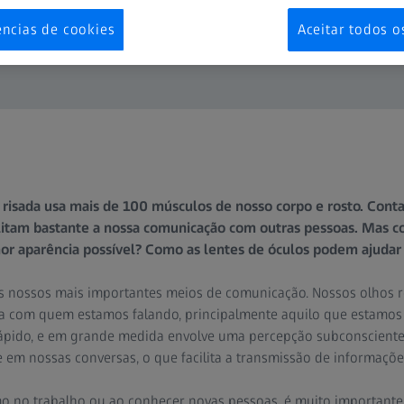
ências de cookies
Aceitar todos o
 risada usa mais de 100 músculos de nosso corpo e rosto. Conta
litam bastante a nossa comunicação com outras pessoas. Mas 
r aparência possível? Como as lentes de óculos podem ajudar n
 nossos mais importantes meios de comunicação. Nossos olhos r
a com quem estamos falando, principalmente aquilo que estamos 
pido, e em grande medida envolve uma percepção subconsciente.
em nossas conversas, o que facilita a transmissão de informaçõe
mo no trabalho ou ao conhecer novas pessoas, é muito important