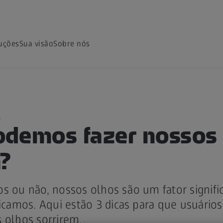
uções
Sua visão
Sobre nós
A
demos fazer nossos
m?
s ou não, nossos olhos são um fator signifi
amos. Aqui estão 3 dicas para que usuários
 olhos sorrirem.