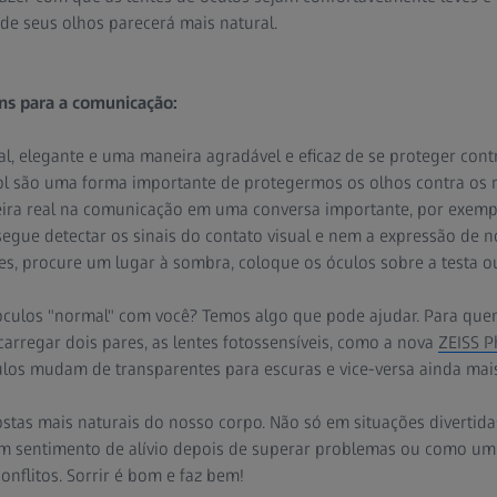
 de seus olhos parecerá mais natural.
ins para a comunicação:
al, elegante e uma maneira agradável e eficaz de se proteger contr
l são uma forma importante de protegermos os olhos contra os ra
ira real na comunicação em uma conversa importante, por exem
gue detectar os sinais do contato visual e nem a expressão de no
s, procure um lugar à sombra, coloque os óculos sobre a testa o
 óculos "normal" com você? Temos algo que pode ajudar. Para que
arregar dois pares, as lentes fotossensíveis, como a nova
ZEISS P
culos mudam de transparentes para escuras e vice-versa ainda mai
stas mais naturais do nosso corpo. Não só em situações divertid
m sentimento de alívio depois de superar problemas ou como u
onflitos. Sorrir é bom e faz bem!