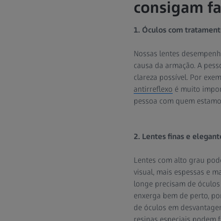
consigam fa
1. Óculos com tratamento
Nossas lentes desempenha
causa da armação. A pes
clareza possível. Por exe
antirreflexo
é muito impor
pessoa com quem estamo
2. Lentes finas e elegan
Lentes com alto grau pode
visual, mais espessas e 
longe precisam de óculos
enxerga bem de perto, po
de óculos em desvantagem
resinas especiais
podem faz