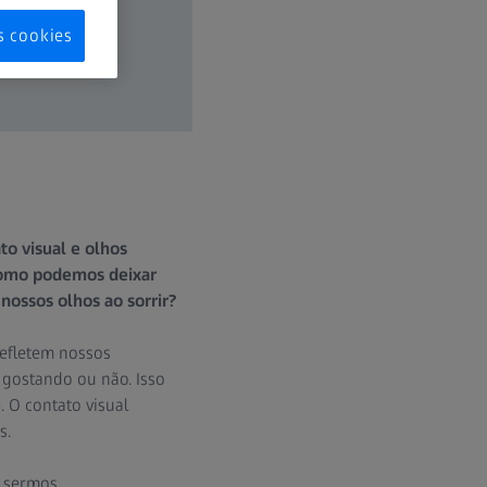
s cookies
to visual e olhos
como podemos deixar
ossos olhos ao sorrir?
efletem nossos
gostando ou não. Isso
 O contato visual
s.
e sermos