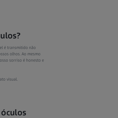
culos?
l é transmitido não
nossos olhos. Ao mesmo
sso sorriso é honesto e
to visual.
 óculos