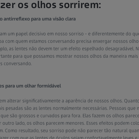
zer os olhos sorrirem:
 antirreflexo para uma visão clara
m um papel decisivo em nosso sorriso - e diferentemente do que
soa com quem estamos conversando precisa enxergar nossos olh
mplo, as lentes não devem ter um efeito espelhado desagradável. 
tante para que possamos mostrar nossos olhos da maneira mais n
s conversando.
tes para um olhar formidável
m alterar significativamente a aparência de nossos olhos. Quanto
mais pesadas são as lentes normalmente necessárias. Pessoas qu
 que são grossos e curvados para fora. Elas fazem os olhos par
r outro lado, os olhos parecem menores. Esses efeitos podem colo
. Como resultado, seu sorriso pode não parecer tão natural quan
er com que as lentes de óculos sejam confortavelmente leves e fin