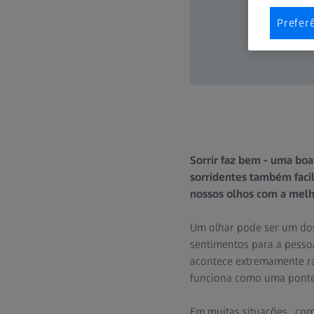
Prefer
Sorrir faz bem - uma boa
sorridentes também faci
nossos olhos com a melho
Um olhar pode ser um dos
sentimentos para a pesso
acontece extremamente rá
funciona como uma ponte 
Em muitas situações , co