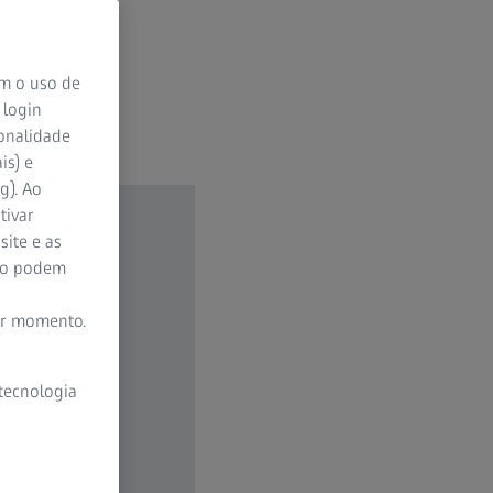
om o uso de
 login
ionalidade
is) e
g). Ao
tivar
site e as
ão podem
er momento.
 tecnologia