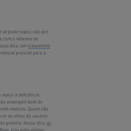
 se pode supor, não por
os com o máximo de
Nossa dica: Um
tratamento
atural possível para a
 maior a deficiência
e não enxergam bem de
ecerem maiores. Quem não
car os olhos do usuário
to poderia. Nossa dica:
as
as. Isso evita efeitos