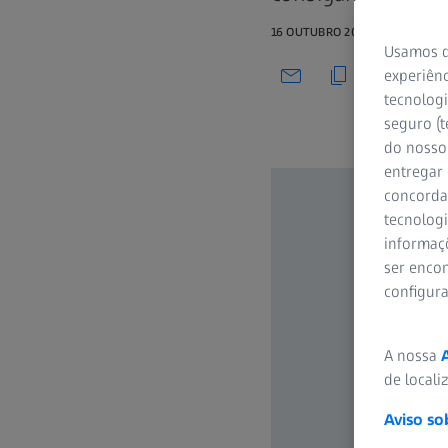
16 OUTUBRO 2020
Usamos d
experiênc
tecnologi
seguro (t
do nosso 
entregar
concorda
tecnologi
informaç
ser encon
configur
A nossa
de locali
Aviso so