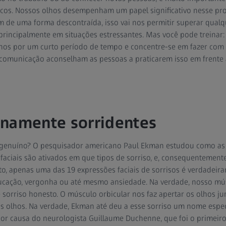
os. Nossos olhos desempenham um papel significativo nesse pr
m de uma forma descontraída, isso vai nos permitir superar qual
 principalmente em situações estressantes. Mas você pode treinar: 
os por um curto período de tempo e concentre-se em fazer com 
m comunicação aconselham as pessoas a praticarem isso em frente
inamente sorridentes
 genuíno? O pesquisador americano Paul Ekman estudou como as 
aciais são ativados em que tipos de sorriso, e, consequentemente,
nto, apenas uma das 19 expressões faciais de sorrisos é verdadeira
cação, vergonha ou até mesmo ansiedade. Na verdade, nosso mús
 sorriso honesto. O músculo orbicular nos faz apertar os olhos jun
s olhos. Na verdade, Ekman até deu a esse sorriso um nome espec
or causa do neurologista Guillaume Duchenne, que foi o primeiro 