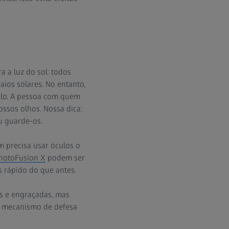
a a luz do sol: todos
ios solares. No entanto,
plo. A pessoa com quem
ssos olhos. Nossa dica:
u guarde-os.
m precisa usar óculos o
hotoFusion X
podem ser
s rápido do que antes.
as e engraçadas, mas
m mecanismo de defesa