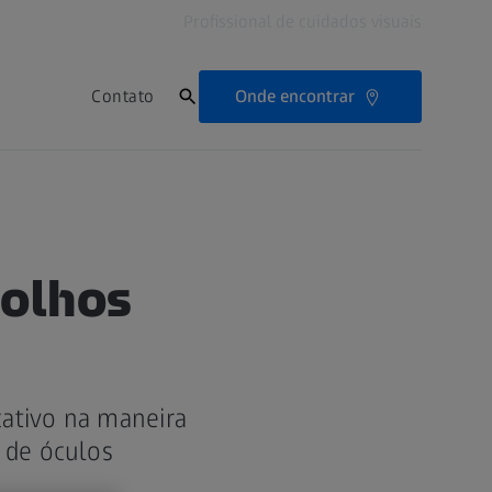
Profissional de cuidados visuais
Onde encontrar
Contato
 olhos
cativo na maneira
 de óculos