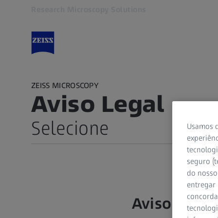
Research Microscopy Solutions
Abre em outra guia
ZEISS MICROSCOPY
Aviso Legal
Selecione
Usamos d
experiênc
tecnologi
Aviso Legal
seguro (t
Informações da empresa
do nosso 
entregar
Netiqueta nas redes sociais
concorda
Aviso Legal
tecnologi
Declaração de acessibilidade