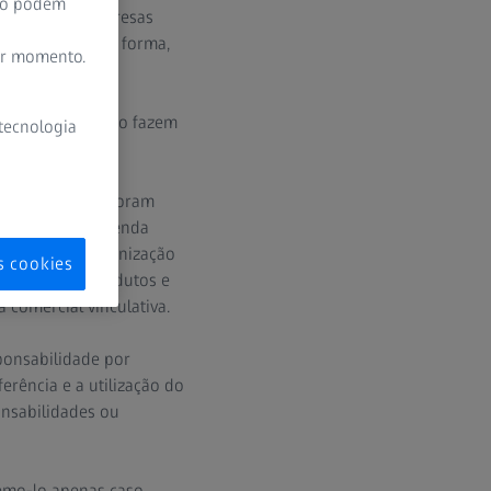
ão podem
 domínios de empresas
 nacional. Desta forma,
er momento.
za.
erceiras, que não fazem
 tecnologia
rviços que não foram
que a ZEISS pretenda
ctar a nossa organização
s cookies
idade destes produtos e
 comercial vinculativa.
ponsabilidade por
erência e a utilização do
onsabilidades ou
zemo-lo apenas caso