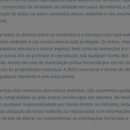
convencidos da seriedade da entidade em causa. No entanto, a Z
oteção de dados ou pelos conteúdos desses websites e não assum
vel.
e todos os direitos sobre os conteúdos e a estrutura dos seus we
ossos websites e nas nossas marcas está protegida. Os textos, im
espetiva estrutura e outros aspetos, bem como as animações e o s
e a outras leis de proteção. A reprodução, sob qualquer forma, dos
ida, exceto em caso de autorização prévia fornecida por escrito. 
ação da propriedade intelectual. A ZEISS reserva-se o direito de al
qualquer momento e sem aviso prévio.
teriosa dos conteúdos dos nossos websites, não assumimos qual
ão, integralidade ou pelo acesso ininterrupto aos mesmos. Na me
 qualquer responsabilidade por danos diretos ou indiretos, incl
da utilização do nosso website, ou relacionadas com informações
 direito de alterar ou complementar as informações fornecidas e