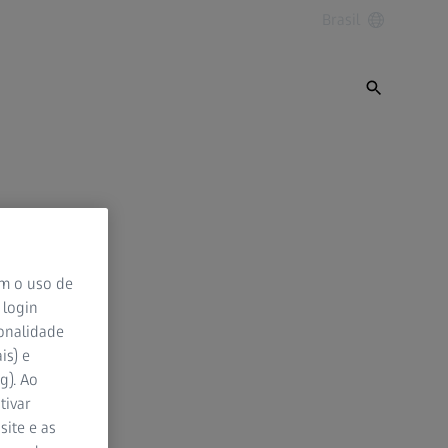
Brasil
om o uso de
 login
ionalidade
is) e
g). Ao
tivar
site e as