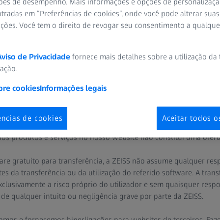
ões de desempenho. Mais informações e opções de personalizaç
aplicável a este website e domínios. Não é aplicável a websites e
tradas em “Preferências de cookies”, onde você pode alterar suas
ontenham informações legais alteradas devido a legislação a nível
ações. Você tem o direito de revogar seu consentimento a qualqu
egais de todos os websites ZEISS que visita ou programas que utili
EISS também contêm hiperligações para os websites de empresas t
Aviso de Privacidade
fornece mais detalhes sobre a utilização da
te aviso legal não é aplicável.
zação.
bre cookies
Informações legais
s nos domínios ZEISS poderão conter referências a produtos e se
lizados no seu país. A existência de tais informações não implica 
utos ou serviços no seu país no futuro. Se necessário, pode conta
ências de cookies
Aceitar todos o
erá todo o gosto em fornecer-lhe informações sobre a disponibil
dos produtos e serviços no nosso website não constitui uma oferta
are gratuito para transferência, a ZEISS não assume qualquer res
s da transferência ou da utilização do referido software. A transf
xclusivamente a risco próprio do utilizador e sem quaisquer resp
 de qualquer intuito ou negligência grave por parte da ZEISS.
namos e fornecemos hiperligações para websites de terceiros. Fa