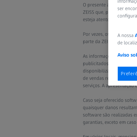
informaç
O presente aviso legal é 
Proteção de dados
ser encon
ZEISS que, por exemplo, c
configur
esteja atento aos avisos l
Por vezes, os websites Z
A nossa
parte da ZEISS, às quais es
de locali
Aviso so
As informações publicada
publicitados ou disponibi
disponibilizar esses prod
Prefer
de vendas regional, que t
serviços. A apresentação 
Caso seja oferecido softw
quaisquer danos resultante
software são realizadas e
garantias, exceto em caso
Em vários locais, mencio