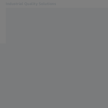
Industrial Quality Solutions
Abre em outra guia
Setores
Acessórios
Software
Sistemas
Serviços
Sobre nós
Contato
Metrology Portal
Páginas Web ZEISS relacionadas
#HandsOnMetrology
Soluções em Microscopia para Pesquisa
ZEISS Group