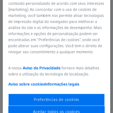
são usados marcadores de pontos de referência. Esses
conteúdo personalizado de acordo com seus interesses
marcadores são adesivos e são fixados ao objeto antes do
(marketing). Ao concordar com o uso de cookies de
início do escaneamento. À medida que o escaneamento
marketing, você também nos permite ativar tecnologias
avança, os marcadores são identificados e rotulados,
de impressão digital do navegador para melhorar a
permitindo que o software alinhe corretamente os
análise do site e as informações de desempenho. Mais
diversos escaneamentos e garanta medições precisas.
informações e opções de personalização podem ser
encontradas em “Preferências de cookies”, onde você
pode alterar suas configurações. Você tem o direito de
revogar seu consentimento a qualquer momento.
A nossa
Aviso de Privacidade
fornece mais detalhes
sobre a utilização da tecnologia de localização.
Aviso sobre cookies
Informações legais
Preferências de cookies
Aceitar todos os cookies