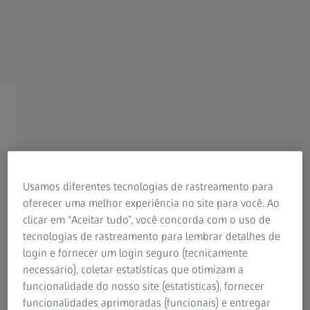
Marcadores de pontos
ZEISS
Usamos diferentes tecnologias de rastreamento para
oferecer uma melhor experiência no site para você. Ao
clicar em “Aceitar tudo”, você concorda com o uso de
Marcadores de pontos ZEISS
tecnologias de rastreamento para lembrar detalhes de
login e fornecer um login seguro (tecnicamente
necessário), coletar estatísticas que otimizam a
Medição com maior precisão
funcionalidade do nosso site (estatísticas), fornecer
Para obter medições precisas durante o escaneamento 3D,
funcionalidades aprimoradas (funcionais) e entregar