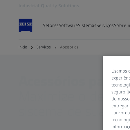
Industrial Quality Solutions
Abre em outra guia
Setores
Software
Sistemas
Serviços
Sobre 
Início
Serviços
Acessórios
Usamos d
Acessórios para r
experiênc
tecnologi
Maximize o desem
seguro (t
do nosso 
entregar
sistema de sua má
concorda
tecnologi
informaç