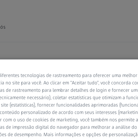
nós
iferentes tecnologias de rastreamento para oferecer uma melhor
aios X
ia no site para você. Ao clicar em “Aceitar tudo”, você concorda c
as de rastreamento para lembrar detalhes de login e fornecer um
penho do
ecnicamente necessário), coletar estatísticas que otimizam a func
site (estatísticas), fornecer funcionalidades aprimoradas (funciona
 conteúdo personalizado de acordo com seus interesses (marketin
quina
r com o uso de cookies de marketing, você também nos permite a
as de impressão digital do navegador para melhorar a análise do 
ões de desempenho. Mais informações e opções de personalizaç