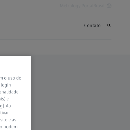
Metrology Portal
Brasil
Contato
om o uso de
 login
ionalidade
is) e
g). Ao
tivar
site e as
ão podem